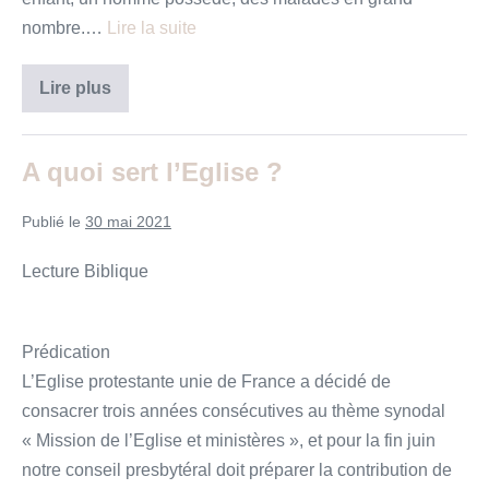
nombre.…
Lire la suite
N’est
Lire plus
pas
aveugle
qui
croit.
A quoi sert l’Eglise ?
Publié le
30 mai 2021
Lecture Biblique
Prédication
L’Eglise protestante unie de France a décidé de
consacrer trois années consécutives au thème synodal
« Mission de l’Eglise et ministères », et pour la fin juin
notre conseil presbytéral doit préparer la contribution de