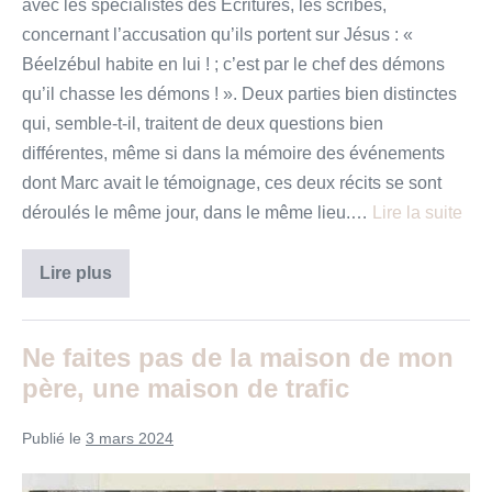
avec les spécialistes des Écritures, les scribes,
concernant l’accusation qu’ils portent sur Jésus : «
Béelzébul habite en lui ! ; c’est par le chef des démons
qu’il chasse les démons ! ». Deux parties bien distinctes
qui, semble-t-il, traitent de deux questions bien
différentes, même si dans la mémoire des événements
dont Marc avait le témoignage, ces deux récits se sont
déroulés le même jour, dans le même lieu.…
Lire la suite
Croyez-
Lire plus
vous
au
diable
?
Ne faites pas de la maison de mon
père, une maison de trafic
Publié le
3 mars 2024
Ne