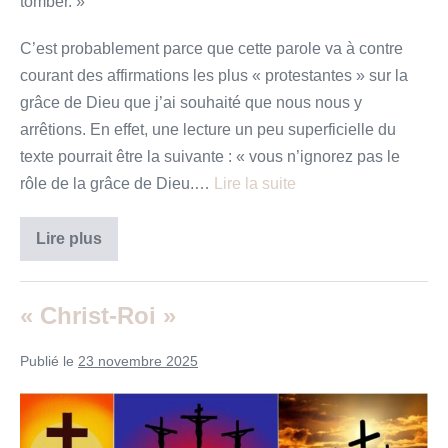
tomber. »
C’est probablement parce que cette parole va à contre
courant des affirmations les plus « protestantes » sur la
grâce de Dieu que j’ai souhaité que nous nous y
arrêtions. En effet, une lecture un peu superficielle du
texte pourrait être la suivante : « vous n’ignorez pas le
rôle de la grâce de Dieu.…
Lire la suite
«
Lire plus
Que
celui
qui
se
« Christ-Roi »
flatte
d’être
debout
Publié le
23 novembre 2025
prenne
garde
de
«
tomber !…
»
Christ-