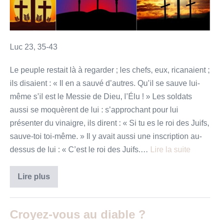
Roi
»
Luc 23, 35-43
Le peuple restait là à regarder ; les chefs, eux, ricanaient ;
ils disaient : « Il en a sauvé d’autres. Qu’il se sauve lui-
même s’il est le Messie de Dieu, l’Élu ! » Les soldats
aussi se moquèrent de lui : s’approchant pour lui
présenter du vinaigre, ils dirent : « Si tu es le roi des Juifs,
sauve-toi toi-même. » Il y avait aussi une inscription au-
dessus de lui : « C’est le roi des Juifs.…
Lire la suite
«
Lire plus
Christ-
Roi
»
Croyez-vous au diable ?