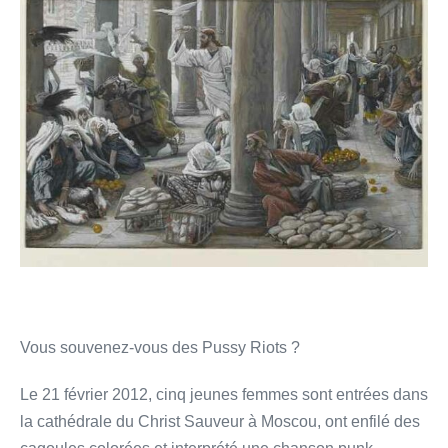
faites
pas
de
la
maison
de
mon
père,
une
maison
de
trafic
Vous souvenez-vous des Pussy Riots ?
Le 21 février 2012, cinq jeunes femmes sont entrées dans
la cathédrale du Christ Sauveur à Moscou, ont enfilé des