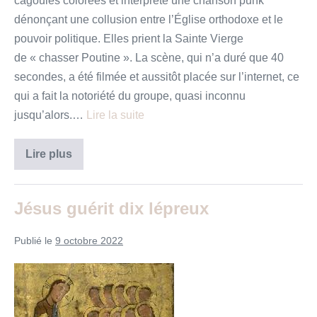
cagoules colorées et interprété une chanson punk
dénonçant une collusion entre l’Église orthodoxe et le
pouvoir politique. Elles prient la Sainte Vierge
de « chasser Poutine ». La scène, qui n’a duré que 40
secondes, a été filmée et aussitôt placée sur l’internet, ce
qui a fait la notoriété du groupe, quasi inconnu
jusqu’alors.…
Lire la suite
Ne
Lire plus
faites
pas
de
la
Jésus guérit dix lépreux
maison
de
mon
Publié le
9 octobre 2022
père,
une
maison
Jésus
de
trafic
guérit
dix