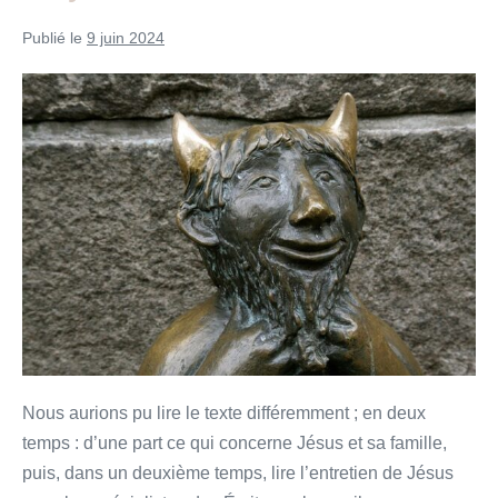
Publié le
9 juin 2024
Croyez-
vous
au
diable
?
Nous aurions pu lire le texte différemment ; en deux
temps : d’une part ce qui concerne Jésus et sa famille,
puis, dans un deuxième temps, lire l’entretien de Jésus