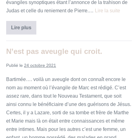
évangiles synoptiques étant l’annonce de la trahison de
Judas et celle du reniement de Pierre.…
Lire la suite
Je
Lire plus
prie
pour
ceux
qui
N’est pas aveugle qui croit.
par
leur
parole
Publié le
24 octobre 2021
mettront
leur
foi
Bartimée…. voilà un aveugle dont on connaît encore le
en
moi
nom au moment où l’évangile de Marc est rédigé. C’est
assez rare, dans tout le Nouveau Testament, que soit
ainsi connu le bénéficiaire d’une des guérisons de Jésus.
Certes, il y a Lazare, sorti de sa tombe et frère de Marthe
et Marie mais là on était entre connaissances et même
entre intimes. Mais pour les autres c’est une femme, un
enfant, un homme possédé, des malades en grand