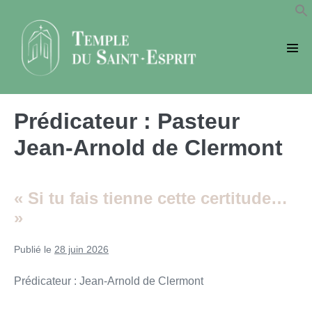
Sauter
au
contenu
basc
le
men
Prédicateur :
Pasteur
Jean-Arnold de Clermont
« Si tu fais tienne cette certitude…
»
Publié le
28 juin 2026
Prédicateur : Jean-Arnold de Clermont