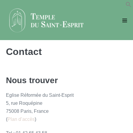
Sauter
au
contenu
basc
le
men
Contact
Nous trouver
Eglise Réformée du Saint-Esprit
5, rue Roquépine
75008 Paris, France
(
Plan d’accès
)