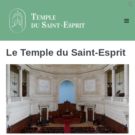
Sauter
au
contenu
basc
le
men
Le Temple du Saint-Esprit