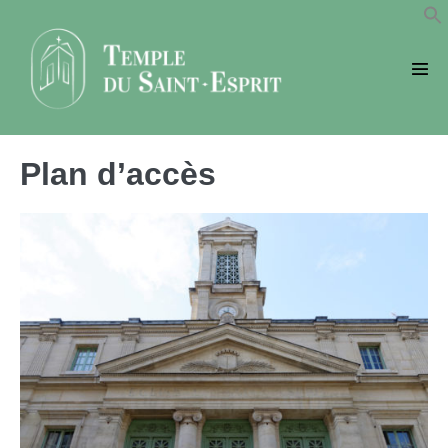
Sauter
au
contenu
basc
le
men
Plan d’accès