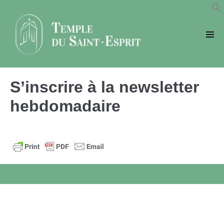
Sauter
au
contenu
basc
le
men
S’inscrire à la newsletter
hebdomadaire