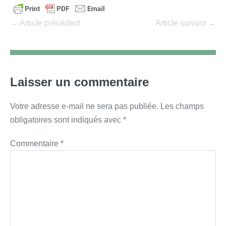
Navigation
← Article précédent
Article suivant →
d’article
Laisser un commentaire
Votre adresse e-mail ne sera pas publiée.
Les champs
obligatoires sont indiqués avec
*
Commentaire
*