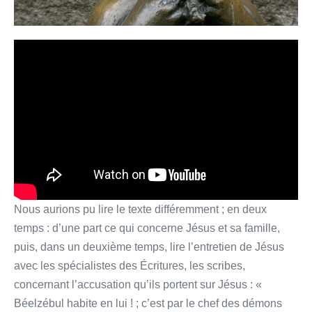
Nous aurions pu lire le texte différemment ; en deux
temps : d’une part ce qui concerne Jésus et sa famille,
puis, dans un deuxième temps, lire l’entretien de Jésus
avec les spécialistes des Écritures, les scribes,
concernant l’accusation qu’ils portent sur Jésus : «
Béelzébul habite en lui ! ; c’est par le chef des démons