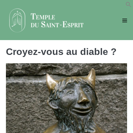
Sauter
au
contenu
basc
le
men
Croyez-vous au diable ?