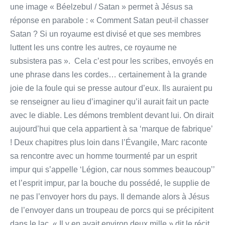
une image « Béelzebul / Satan » permet à Jésus sa
réponse en parabole : « Comment Satan peut-il chasser
Satan ? Si un royaume est divisé et que ses membres
luttent les uns contre les autres, ce royaume ne
subsistera pas ». Cela c’est pour les scribes, envoyés en
une phrase dans les cordes… certainement à la grande
joie de la foule qui se presse autour d’eux. Ils auraient pu
se renseigner au lieu d’imaginer qu’il aurait fait un pacte
avec le diable. Les démons tremblent devant lui. On dirait
aujourd’hui que cela appartient à sa ‘marque de fabrique’
! Deux chapitres plus loin dans l’Évangile, Marc raconte
sa rencontre avec un homme tourmenté par un esprit
impur qui s’appelle ‘Légion, car nous sommes beaucoup’’
et l’esprit impur, par la bouche du possédé, le supplie de
ne pas l’envoyer hors du pays. Il demande alors à Jésus
de l’envoyer dans un troupeau de porcs qui se précipitent
dans le lac. « Il y en avait environ deux mille » dit le récit.