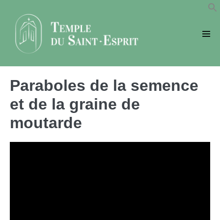
Sauter
au
contenu
basc
le
men
Paraboles de la semence
et de la graine de
moutarde