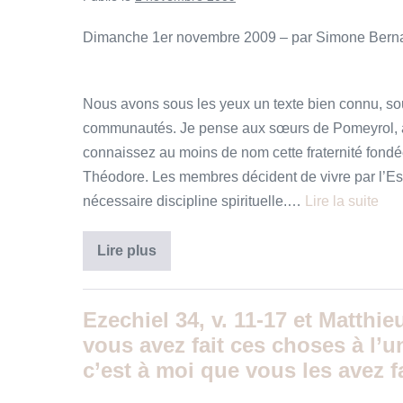
as
promis,
j’ai
Dimanche 1er novembre 2009 – par Simone Bern
promis
et
je
tiendrai
»
Nous avons sous les yeux un texte bien connu, sou
communautés. Je pense aux sœurs de Pomeyrol, au
connaissez au moins de nom cette fraternité fondé
Théodore. Les membres décident de vivre par l’Es
nécessaire discipline spirituelle.…
Lire la suite
Matthieu
Lire plus
5
v1-
12
–
Ezechiel 34, v. 11-17 et Matthieu
«
Les
vous avez fait ces choses à l’u
Béatitudes,
une
c’est à moi que vous les avez f
grâce
et