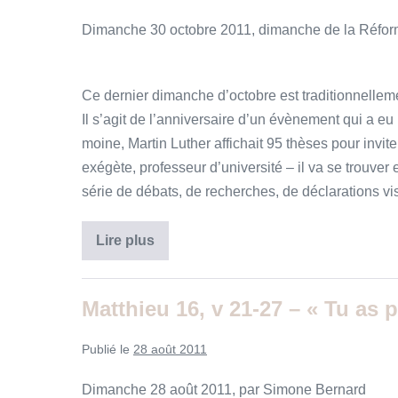
»
pains
–
Dimanche 30 octobre 2011, dimanche de la Réfor
Donnez-
leur
vous-
mêmes
à
Ce dernier dimanche d’octobre est traditionnellem
manger.
Il s’agit de l’anniversaire d’un évènement qui a e
»
moine, Martin Luther affichait 95 thèses pour inviter
exégète, professeur d’université – il va se trouve
série de débats, de recherches, de déclarations vis
Matthieu
Lire plus
23,
1-
12
–
Matthieu 16, v 21-27 – « Tu as p
«
Qu’est-
ce
Publié le
28 août 2011
que
la
repentance
Dimanche 28 août 2011, par Simone Bernard
?