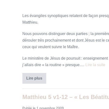
»
Les évangiles synoptiques relatent de façon presq
Matthieu.
Nous pouvons distinguer deux parties ; la premiè
dérouler très prochainement et dont Jésus est le c
ceux qui veulent suivre le Maître.
Le ministère de Jésus de poursuit : enseignement 
j’allais dire « la routine » presque.…
Lire la suite
Matthieu
Lire plus
16,
v
21-
27
Matthieu 5 v1-12 – « Les Béati
–
«
Tu
Publié le
1 novembre 2009