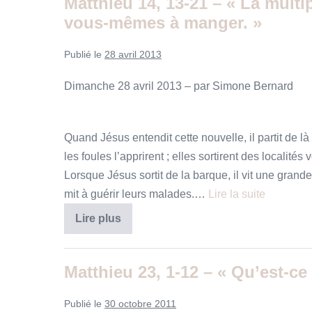
Matthieu 14, 13-21 – « La multi
Matthieu
28,
vous-mêmes à manger. »
16-
20
«
Publié le
28 avril 2013
le
Christ,
à
Dimanche 28 avril 2013 – par Simone Bernard
la
foi
pleinement
homme
Quand Jésus entendit cette nouvelle, il partit de l
:
c’est
les foules l’apprirent ; elles sortirent des localité
celui
qui
Lorsque Jésus sortit de la barque, il vit une grande 
nous
mit à guérir leurs malades.…
comprend,
Lire la suite
et
pleinement
Matthieu
Lire plus
Dieu
14,
:
13-
c’est
21
celui
–
Matthieu 23, 1-12 – « Qu’est-ce
qui
«
n’abandonne
La
jamais
multiplication
Publié le
30 octobre 2011
personne
des