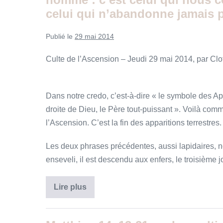
celui qui n’abandonne jamais 
Publié le
29 mai 2014
Culte de l’Ascension – Jeudi 29 mai 2014, par Cl
Dans notre credo, c’est-à-dire « le symbole des Apôtre
droite de Dieu, le Père tout-puissant ». Voilà com
l’Ascension. C’est la fin des apparitions terrestres.
Les deux phrases précédentes, aussi lapidaires, nous
enseveli, il est descendu aux enfers, le troisième 
Actes
Lire plus
1,
1-
13
et