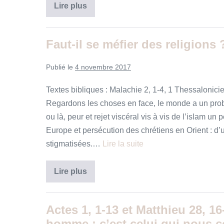
Parfois
Lire plus
il
est
sage
d’accepter
Faut-il se méfier des religions 
de
changer
de
Publié le
4 novembre 2017
direction.
C’est
une
Textes bibliques : Malachie 2, 1-4, 1 Thessalonicie
question
de
Regardons les choses en face, le monde a un probl
vie
ou là, peur et rejet viscéral vis à vis de l’islam un
ou
de
Europe et persécution des chrétiens en Orient : d’
mort…
stigmatisées.…
Lire la suite
Faut-
Lire plus
il
se
méfier
des
Actes 1, 1-13 et Matthieu 28, 16
religions
?
homme : c’est celui qui nous c