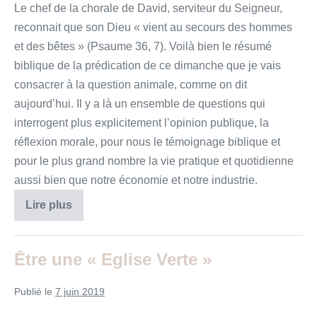
Le chef de la chorale de David, serviteur du Seigneur,
reconnait que son Dieu « vient au secours des hommes
et des bêtes » (Psaume 36, 7). Voilà bien le résumé
biblique de la prédication de ce dimanche que je vais
consacrer à la question animale, comme on dit
aujourd’hui. Il y a là un ensemble de questions qui
interrogent plus explicitement l’opinion publique, la
réflexion morale, pour nous le témoignage biblique et
pour le plus grand nombre la vie pratique et quotidienne
aussi bien que notre économie et notre industrie.
Les
Lire plus
24
anciens
et
les
Être une « Eglise Verte »
4
animaux
se
Publié le
7 juin 2019
prosternèrent
et