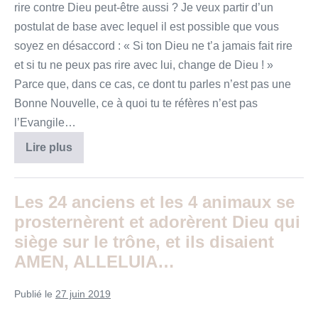
rire contre Dieu peut-être aussi ? Je veux partir d’un
postulat de base avec lequel il est possible que vous
soyez en désaccord : « Si ton Dieu ne t’a jamais fait rire
et si tu ne peux pas rire avec lui, change de Dieu ! »
Parce que, dans ce cas, ce dont tu parles n’est pas une
Bonne Nouvelle, ce à quoi tu te réfères n’est pas
l’Evangile…
Rire
Lire plus
avec
Dieu
:
l’humour
Les 24 anciens et les 4 animaux se
est-
il
prosternèrent et adorèrent Dieu qui
incompatible
avec
siège sur le trône, et ils disaient
la
AMEN, ALLELUIA…
religion
?
Publié le
27 juin 2019