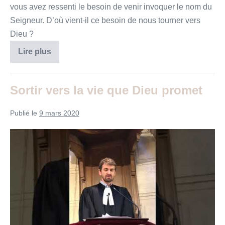
vous avez ressenti le besoin de venir invoquer le nom du
Seigneur. D’où vient-il ce besoin de nous tourner vers
Dieu ?
Noé
Lire plus
ou
comment
construire
l’avenir
Sortir vers la vie que Dieu promet
?
Publié le
9 mars 2020
Sortir
vers
la
vie
que
Dieu
promet