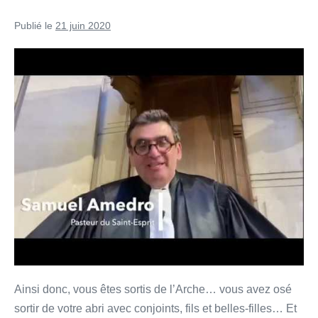
Publié le
21 juin 2020
Noé
ou
comment
construire
l’avenir
?
Ainsi donc, vous êtes sortis de l’Arche… vous avez osé
sortir de votre abri avec conjoints, fils et belles-filles… Et