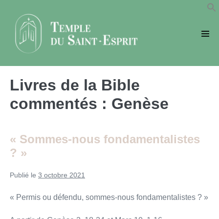
Sauter
au
contenu
basc
le
men
Livres de la Bible
commentés :
Genèse
« Sommes-nous fondamentalistes
? »
Publié le
3 octobre 2021
« Permis ou défendu, sommes-nous fondamentalistes ? »