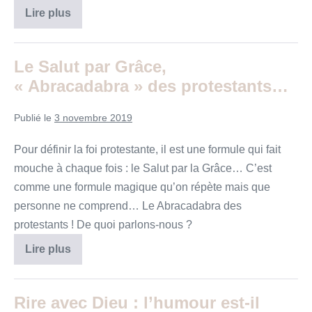
Sortir
Lire plus
vers
la
vie
que
Le Salut par Grâce,
Dieu
promet
« Abracadabra » des protestants…
Publié le
3 novembre 2019
Pour définir la foi protestante, il est une formule qui fait
mouche à chaque fois : le Salut par la Grâce… C’est
comme une formule magique qu’on répète mais que
personne ne comprend… Le Abracadabra des
protestants ! De quoi parlons-nous ?
Le
Lire plus
Salut
par
Grâce,
« Abracadabra »
Rire avec Dieu : l’humour est-il
des