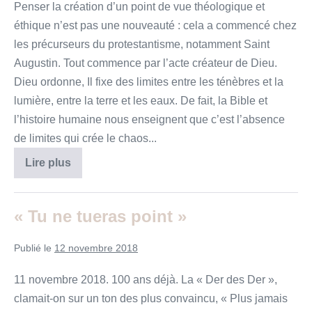
adorèrent
Penser la création d’un point de vue théologique et
Dieu
qui
éthique n’est pas une nouveauté : cela a commencé chez
siège
les précurseurs du protestantisme, notamment Saint
sur
le
Augustin. Tout commence par l’acte créateur de Dieu.
trône,
et
Dieu ordonne, Il fixe des limites entre les ténèbres et la
ils
lumière, entre la terre et les eaux. De fait, la Bible et
disaient
AMEN,
l’histoire humaine nous enseignent que c’est l’absence
ALLELUIA…
de limites qui crée le chaos...
Être
Lire plus
une
« Eglise
Verte »
« Tu ne tueras point »
Publié le
12 novembre 2018
11 novembre 2018. 100 ans déjà. La « Der des Der »,
clamait-on sur un ton des plus convaincu, « Plus jamais