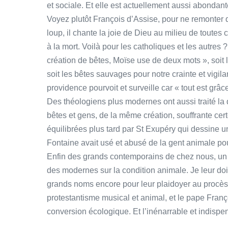
et sociale. Et elle est actuellement aussi abondan
Voyez plutôt François d’Assise, pour ne remonter 
loup, il chante la joie de Dieu au milieu de toutes 
à la mort. Voilà pour les catholiques et les autres
création de bêtes, Moïse use de deux mots », soit 
soit les bêtes sauvages pour notre crainte et vigilanc
providence pourvoit et surveille car « tout est grâce
Des théologiens plus modernes ont aussi traité l
bêtes et gens, de la même création, souffrante ce
équilibrées plus tard par St Exupéry qui dessine u
Fontaine avait usé et abusé de la gent animale pou
Enfin des grands contemporains de chez nous, un W
des modernes sur la condition animale. Je leur d
grands noms encore pour leur plaidoyer au procès
protestantisme musical et animal, et le pape Fran
conversion écologique. Et l’inénarrable et indi