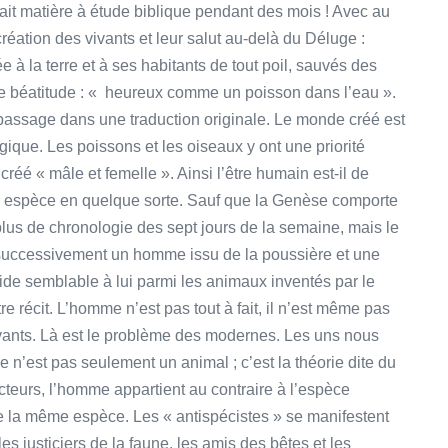
ait matière à étude biblique pendant des mois ! Avec au
création des vivants et leur salut au-delà du Déluge :
e à la terre et à ses habitants de tout poil, sauvés des
que béatitude : « heureux comme un poisson dans l’eau ».
passage dans une traduction originale. Le monde créé est
ogique. Les poissons et les oiseaux y ont une priorité
éé « mâle et femelle ». Ainsi l’être humain est-il de
 espèce en quelque sorte. Sauf que la Genèse comporte
 plus de chronologie des sept jours de la semaine, mais le
successivement un homme issu de la poussière et une
aide semblable à lui parmi les animaux inventés par le
re récit. L’homme n’est pas tout à fait, il n’est même pas
ivants. Là est le problème des modernes. Les uns nous
 n’est pas seulement un animal ; c’est la théorie dite du
cteurs, l’homme appartient au contraire à l’espèce
e la même espèce. Les « antispécistes » se manifestent
s justiciers de la faune, les amis des bêtes et les