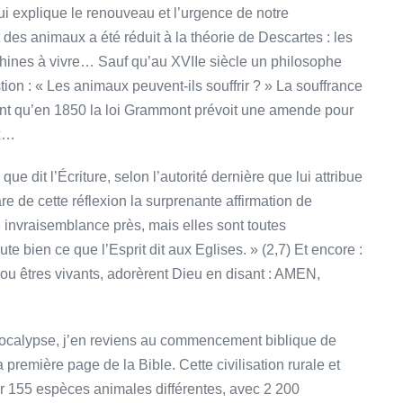
qui explique le renouveau et l’urgence de notre
des animaux a été réduit à la théorie de Descartes : les
chines à vivre… Sauf qu’au XVIIe siècle un philosophe
on : « Les animaux peuvent-ils souffrir ? » La souffrance
nt qu’en 1850 la loi Grammont prévoit une amende pour
ux…
ue dit l’Écriture, selon l’autorité dernière que lui attribue
e de cette réflexion la surprenante affirmation de
 invraisemblance près, mais elles sont toutes
ute bien ce que l’Esprit dit aux Eglises. » (2,7) Et encore :
 ou êtres vivants, adorèrent Dieu en disant : AMEN,
Apocalypse, j’en reviens au commencement biblique de
 première page de la Bible. Cette civilisation rurale et
ar 155 espèces animales différentes, avec 2 200