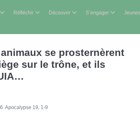
Réfléchir
Découvrir
S’engager
Jeune
4 animaux se prosternèrent
ège sur le trône, et ils
LUIA…
36 Apocalypse 19, 1-9