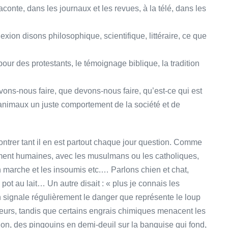
conte, dans les journaux et les revues, à la télé, dans les
lexion disons philosophique, scientifique, littéraire, ce que
pour des protestants, le témoignage biblique, la tradition
vons-nous faire, que devons-nous faire, qu’est-ce qui est
 animaux un juste comportement de la société et de
ontrer tant il en est partout chaque jour question. Comme
ement humaines, avec les musulmans ou les catholiques,
 en marche et les insoumis etc.… Parlons chien et chat,
ot au lait… Un autre disait : « plus je connais les
 signale régulièrement le danger que représente le loup
eurs, tandis que certains engrais chimiques menacent les
ion, des pingouins en demi-deuil sur la banquise qui fond,