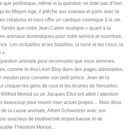
te que polémique, même si la question ne date pas d’hier.
qu’au Moyen Age, il prêche aux oiseaux et parle avec le
ces créatures et nous offre un cantique cosmique à la vie,
 ? Tandis que notre Jean Calvin souligne « quant à la
les animaux domestiques pour notre service et nourriture,
e. Les victuailles et les batailles, la laine et les crocs, la
 ».
a question animale pour reconnaitre que nous sommes,
rtes, comme le dira Léon Bloy dans des pages admirables,
n mouton pour consoler son petit prince. Jean de la
r croquer les gens de cour et les écuries de Versailles.
ilfred Monod ou un Jacques Ellul ont attiré l’attention
ois beaucoup pour nourrir mon actuel propos… Mais deux
 de la cause animale, Albert Schweitzer avec son
çois soucieux de biodiversité respectueuse et de
spensable Théodore Monod…