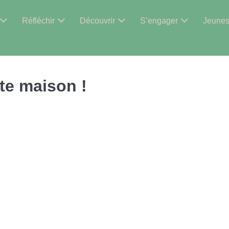
Réfléchir
Découvrir
S’engager
Jeune
tte maison !