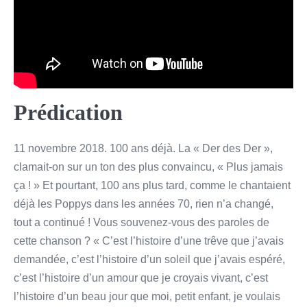
Prédication
11 novembre 2018. 100 ans déjà. La « Der des Der »,
clamait-on sur un ton des plus convaincu, « Plus jamais
ça ! » Et pourtant, 100 ans plus tard, comme le chantaient
déjà les Poppys dans les années 70, rien n’a changé,
tout a continué ! Vous souvenez-vous des paroles de
cette chanson ? « C’est l’histoire d’une trêve que j’avais
demandée, c’est l’histoire d’un soleil que j’avais espéré,
c’est l’histoire d’un amour que je croyais vivant, c’est
l’histoire d’un beau jour que moi, petit enfant, je voulais