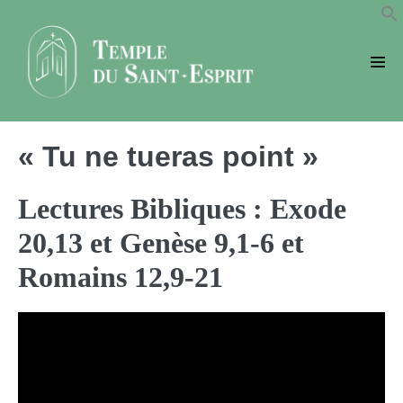
Sauter
au
contenu
basc
le
men
« Tu ne tueras point »
Lectures Bibliques : Exode
20,13 et Genèse 9,1-6 et
Romains 12,9-21