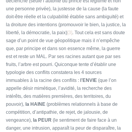
déclenche (seule l’autorité du prince est légitime et non
une personne privée), la justesse de la cause (la faute
doit-être réelle et la culpabilité établie sans ambiguïté) et
la droiture des intentions (promouvoir le bien, la justice, la
liberté, la démocratie, la paix)
[3]
. Tout cela est sans doute
sage d’un point de vue géopolitique mais il n’empêche
que, par principe et dans son essence même, la guerre
est et reste un MAL. Par ses racines autant que par ses
fruits, l’arbre est pourri. Quiconque tente d’établir une
typologie des conflits constatera les 4 sources
immuables à la racine des conflits :
l’ENVIE
(que l’on
appelle désir mimétique, l’avidité, la recherche des
intérêts, des matières premières, des territoires, du
pouvoir),
la HAINE
(problèmes relationnels à base de
compétition, d’antipathie, de rejet, de jalousie, de
vengeance),
la PEUR
(le sentiment de faire face à un
danger, une intrusion, apparaît la peur de disparaître, la