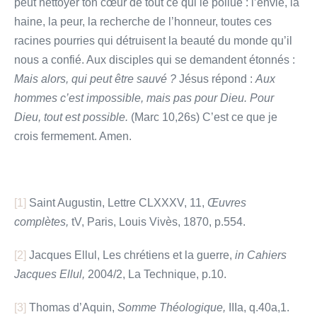
peut nettoyer ton cœur de tout ce qui le pollue : l’envie, la
haine, la peur, la recherche de l’honneur, toutes ces
racines pourries qui détruisent la beauté du monde qu’il
nous a confié. Aux disciples qui se demandent étonnés :
Mais alors, qui peut être sauvé ?
Jésus répond :
Aux
hommes c’est impossible, mais pas pour Dieu. Pour
Dieu, tout est possible.
(Marc 10,26s) C’est ce que je
crois fermement. Amen.
[1]
Saint Augustin, Lettre CLXXXV, 11,
Œuvres
complètes,
tV, Paris, Louis Vivès, 1870, p.554.
[2]
Jacques Ellul, Les chrétiens et la guerre,
in Cahiers
Jacques Ellul,
2004/2, La Technique, p.10.
[3]
Thomas d’Aquin,
Somme Théologique,
IIIa, q.40a,1.