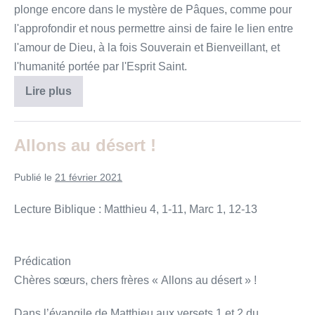
plonge encore dans le mystère de Pâques, comme pour
l'approfondir et nous permettre ainsi de faire le lien entre
l'amour de Dieu, à la fois Souverain et Bienveillant, et
l'humanité portée par l'Esprit Saint.
Le
Lire plus
Seigneur
fut
enlevé
au
Allons au désert !
Ciel
et
il
Publié le
21 février 2021
s’assit
à
la
Lecture Biblique : Matthieu 4, 1-11, Marc 1, 12-13
droite
du
Père
Prédication
Chères sœurs, chers frères « Allons au désert » !
Dans l’évangile de Matthieu aux versets 1 et 2 du