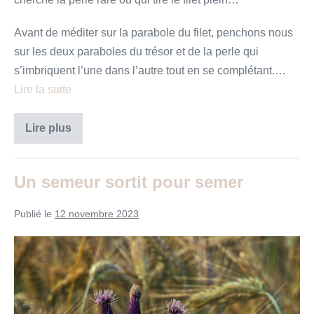
Avant de méditer sur la parabole du filet, penchons nous
sur les deux paraboles du trésor et de la perle qui
s’imbriquent l’une dans l’autre tout en se complétant.…
Lire la suite
les
Lire plus
paraboles
du
trésor,
de
Un semeur sortit pour semer
la
perle
et
Publié le
12 novembre 2023
du
filet
Un
semeur
sortit
pour