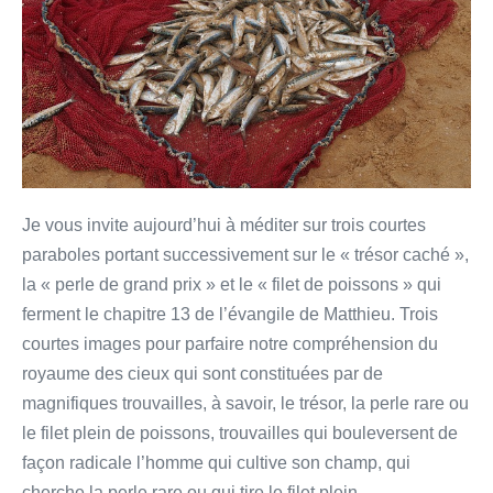
du
trésor,
de
la
perle
et
du
filet
Je vous invite aujourd’hui à méditer sur trois courtes
paraboles portant successivement sur le « trésor caché »,
la « perle de grand prix » et le « filet de poissons » qui
ferment le chapitre 13 de l’évangile de Matthieu. Trois
courtes images pour parfaire notre compréhension du
royaume des cieux qui sont constituées par de
magnifiques trouvailles, à savoir, le trésor, la perle rare ou
le filet plein de poissons, trouvailles qui bouleversent de
façon radicale l’homme qui cultive son champ, qui
cherche la perle rare ou qui tire le filet plein…