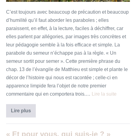
C’est toujours avec beaucoup de précaution et beaucoup
d’humilité qu’il faut aborder les paraboles ; elles
paraissent, en effet, à la lecture, faciles à déchiffrer, car
elles parlent par allégories, par images très concrètes et
leur pédagogie semble à la fois efficace et simple. La
parabole du semeur n’échappe pas à la règle. « Un
semeur sortit pour semer ». Cette première phrase du
chap. 13 de l’évangile de Matthieu est simple et plante le
décor de l’histoire qui nous est racontée ; celle-ci en
apparence limpide fera l’objet de notre premier
commentaire qui en comportera trois.…
Lire la suite
Un
Lire plus
semeur
sortit
pour
semer
« Et pour vous, qui suis-je ? »