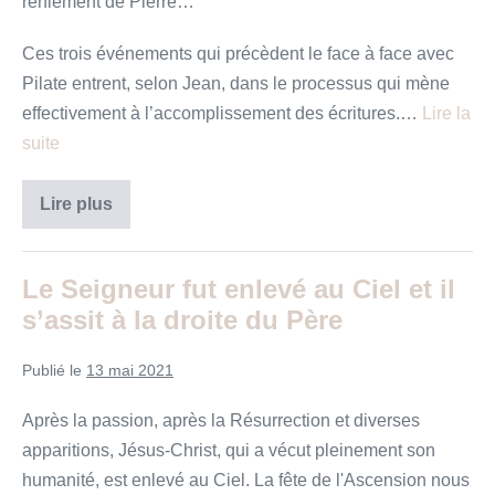
reniement de Pierre…
Ces trois événements qui précèdent le face à face avec
Pilate entrent, selon Jean, dans le processus qui mène
effectivement à l’accomplissement des écritures.…
Lire la
suite
Mon
Lire plus
royaume
n’est
pas
de
Le Seigneur fut enlevé au Ciel et il
ce
monde
s’assit à la droite du Père
Publié le
13 mai 2021
Après la passion, après la Résurrection et diverses
apparitions, Jésus-Christ, qui a vécut pleinement son
humanité, est enlevé au Ciel. La fête de l'Ascension nous