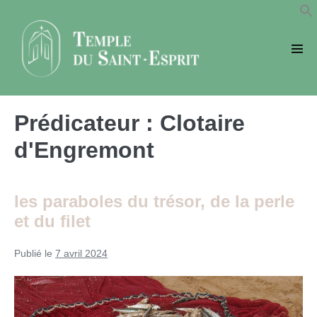
Sauter
au
contenu
basc
le
men
Prédicateur :
Clotaire
d'Engremont
les paraboles du trésor, de la perle
et du filet
Publié le
7 avril 2024
les
paraboles