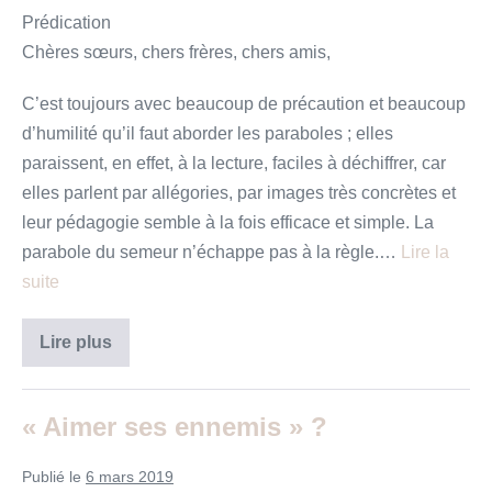
Prédication
Chères sœurs, chers frères, chers amis,
C’est toujours avec beaucoup de précaution et beaucoup
d’humilité qu’il faut aborder les paraboles ; elles
paraissent, en effet, à la lecture, faciles à déchiffrer, car
elles parlent par allégories, par images très concrètes et
leur pédagogie semble à la fois efficace et simple. La
parabole du semeur n’échappe pas à la règle.…
Lire la
suite
Un
Lire plus
semeur
sortit
pour
semer
« Aimer ses ennemis » ?
Publié le
6 mars 2019