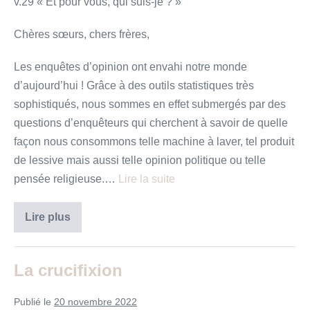
v.29 « Et pour vous, qui suis-je ? »
Chères sœurs, chers frères,
Les enquêtes d’opinion ont envahi notre monde
d’aujourd’hui ! Grâce à des outils statistiques très
sophistiqués, nous sommes en effet submergés par des
questions d’enquêteurs qui cherchent à savoir de quelle
façon nous consommons telle machine à laver, tel produit
de lessive mais aussi telle opinion politique ou telle
pensée religieuse.…
Lire la suite
«
Lire plus
Et
pour
vous,
qui
La crucifixion
suis-
je
?
Publié le
20 novembre 2022
»