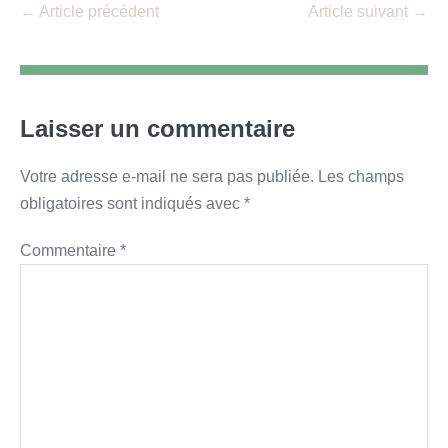
Navigation
← Article précédent
Article suivant →
d’article
Laisser un commentaire
Votre adresse e-mail ne sera pas publiée.
Les champs
obligatoires sont indiqués avec
*
Commentaire
*