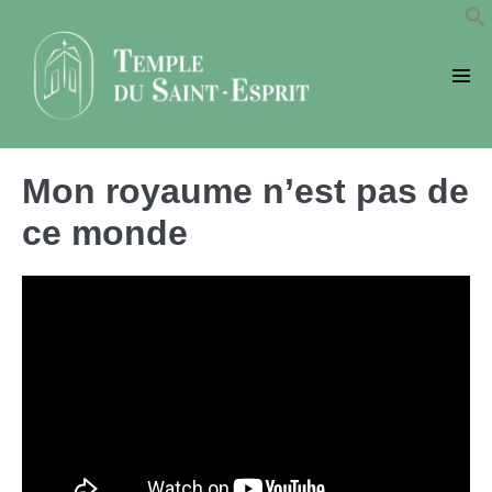
Sauter
au
contenu
basc
le
men
Mon royaume n’est pas de
ce monde