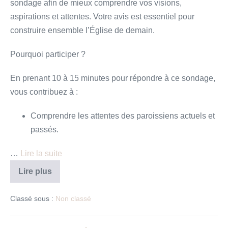
sondage afin de mieux comprendre vos visions,
aspirations et attentes. Votre avis est essentiel pour
construire ensemble l’Église de demain.
Pourquoi participer ?
En prenant 10 à 15 minutes pour répondre à ce sondage,
vous contribuez à :
Comprendre les attentes des paroissiens actuels et
passés.
…
Lire la suite
Grande
Lire plus
enquête
régionale
–
Classé sous :
Non classé
juin
2024