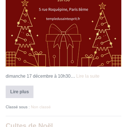
dimanche 17 décembre à 10h30…
Lire la suite
Culte
Lire plus
de
Noël
parents/enfants
Classé sous :
Non classé
Cultes de Noël