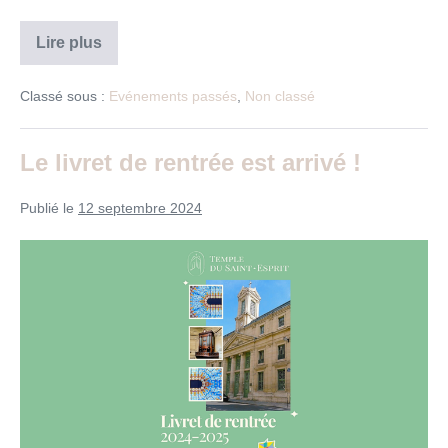
Festival
Lire plus
Protestant
du
Livre
Classé sous :
Evénements passés
,
Non classé
Le livret de rentrée est arrivé !
Publié le
12 septembre 2024
Le
livret
de
rentrée
est
arrivé
!