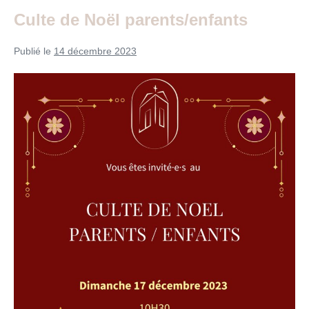
2023
Culte de Noël parents/enfants
Publié le
14 décembre 2023
Culte
de
Noël
parents/enfants