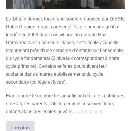
l’Acul-
Jeannot
du
Le 14 juin dernier, lors d’une soirée organisée par DIESE,
Haut-
Robert Louinor nous a présenté l’école primaire qu’il a
Limbé(Haïti)
fondée en 2009 dans son village du nord de Haïti.
Démarrée avec une seule classe, cette école accueille
maintenant près d’une centaine d’enfants sur l’ensemble
du cycle fondamental (6 niveaux correspondant à notre
cycle primaire). Certains enfants poursuivent leur
scolarité dans d’autres établissements du cycle
secondaire (collège et lycée).
Etant donné le nombre très insuffisant d’écoles publiques
en Haïti, les parents, s’ils le peuvent, inscrivent leurs
enfants dans des écoles privées.…
Lire la suite
Soutien
Lire plus