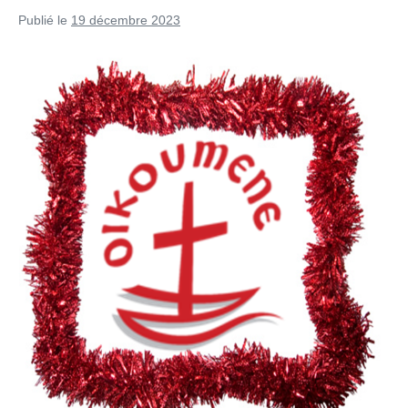
Publié le
19 décembre 2023
Chronique
de
l’Église
universelle
–
Déc.
2023