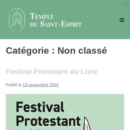
Sauter
au
contenu
basc
le
men
Catégorie :
Non classé
Festival Protestant du Livre
Publié le
13 septembre 2024
Festival
Protestant
du
Livre