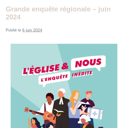
Grande enquête régionale – juin
2024
Publié le
6 juin 2024
Grande
enquête
régionale
–
juin
2024