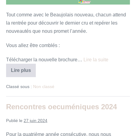
Tout comme avec le Beaujolais nouveau, chacun attend
la rentrée pour découvrir le dernier cru et repérer les
nouveautés que nous promet l’année.
Vous allez être comblés :
Télécharger la nouvelle brochure…
Lire la suite
Le
Lire plus
livret
de
rentrée
Classé sous :
Non classé
est
arrivé
!
Rencontres oecuméniques 2024
Publié le
27 juin 2024
Pour la quatrième année consécutive, nous nous