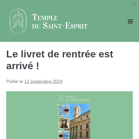
Sauter
au
contenu
basc
le
men
Le livret de rentrée est
arrivé !
Publié le
12 septembre 2024