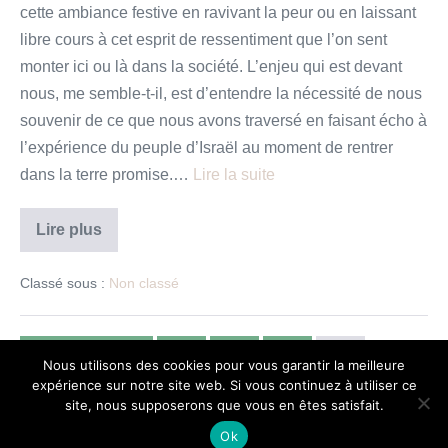
cette ambiance festive en ravivant la peur ou en laissant
libre cours à cet esprit de ressentiment que l’on sent
monter ici ou là dans la société. L’enjeu qui est devant
nous, me semble-t-il, est d’entendre la nécessité de nous
souvenir de ce que nous avons traversé en faisant écho à
l’expérience du peuple d’Israël au moment de rentrer
dans la terre promise.…
Lire la suite
Souviens-
Lire plus
toi
!
–
Classé sous :
Non classé
Méditation
pour
un
temps
d’après
← Précédent
1
2
3
4
Nous utilisons des cookies pour vous garantir la meilleure
le
expérience sur notre site web. Si vous continuez à utiliser ce
confinement
site, nous supposerons que vous en êtes satisfait.
Ok