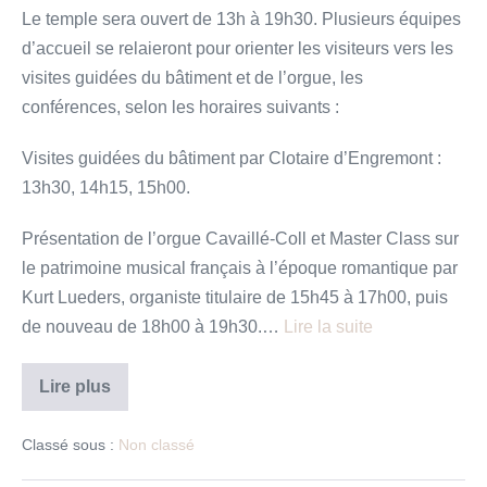
Esprit
Le temple sera ouvert de 13h à 19h30. Plusieurs équipes
Culture
d’accueil se relaieront pour orienter les visiteurs vers les
–
visites guidées du bâtiment et de l’orgue, les
samedi
conférences, selon les horaires suivants :
19
septembre
Visites guidées du bâtiment par Clotaire d’Engremont :
2020
13h30, 14h15, 15h00.
Présentation de l’orgue Cavaillé-Coll et Master Class sur
le patrimoine musical français à l’époque romantique par
Kurt Lueders, organiste titulaire de 15h45 à 17h00, puis
de nouveau de 18h00 à 19h30.…
Lire la suite
Programme
Lire plus
de
l’édition
2020
Classé sous :
Non classé
de
la