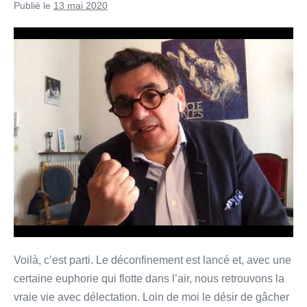
Publié le
13 mai 2020
Souviens-
toi
!
–
Méditation
pour
un
temps
d’après
le
confinement
Voilà, c’est parti. Le déconfinement est lancé et, avec une
certaine euphorie qui flotte dans l’air, nous retrouvons la
vraie vie avec délectation. Loin de moi le désir de gâcher