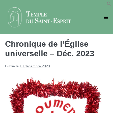
Sauter
au
contenu
basc
le
men
Chronique de l’Église
universelle – Déc. 2023
Publié le
19 décembre 2023