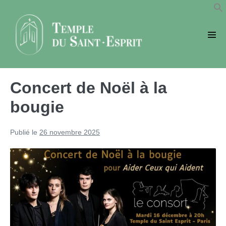
Sauter
au
contenu
basc
le
men
Concert de Noël à la
bougie
Publié le
26 novembre 2025