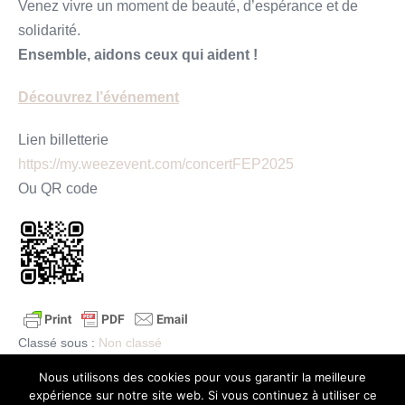
Venez vivre un moment de beauté, d’espérance et de
solidarité.
Ensemble, aidons ceux qui aident !
Découvrez l’événement
Lien billetterie
https://my.weezevent.com/concertFEP2025
Ou QR code
Classé sous :
Non classé
Nous utilisons des cookies pour vous garantir la meilleure
Navigation
← Article précédent
Article suivant →
expérience sur notre site web. Si vous continuez à utiliser ce