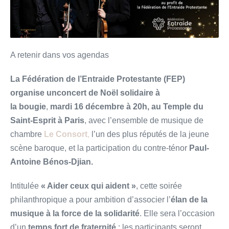
A retenir dans vos agendas
La Fédération de l’Entraide Protestante (FEP)
organise
un
concert de Noël solidaire à
la bougie
,
mardi 16 décembre à 20h, au Temple du
Saint-Esprit à Paris
, avec l’ensemble de musique de
chambre
Le Consort
,
l’un des plus réputés de la jeune
scène baroque, et la participation du contre-ténor
Paul-
Antoine Bénos-Djian.
Intitulée
« Aider ceux qui aident »
, cette soirée
philanthropique a pour ambition d’associer l’
élan de la
musique à la force de la solidarité
. Elle sera l’occasion
d’un
temps fort de fraternité
: les participants seront