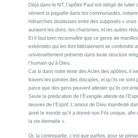
Déjà dans le NT, l’apôtre Paul est obligé de lutter
sèment la pagaille dans les communautés, notamme
hiérarchies douteuses entre des supposés « vrais c
auraient les dons, les charismes, et les autres rédui
Et il faut bien reconnaître que ce genre de manife
extrémités qui les font littéralement se confond
universellement présents dans toute structure relig
l’humain qu’à Dieu.
Car si dans notre texte des Actes des apôtres, il ne
travers les paroles des disciples, et qu’ils ne son
parce que des gens peuvent attester qu’ils ont en
Seule la prédication de l’Évangile atteste de l’Esp
œuvres de l’Esprit. L’amour de Dieu manifesté dans 
aimé le monde qu’il a donné son Fils unique, afin q
la vie éternelle ».
Or, la contrepartie, c’est que parfois, pour se pré