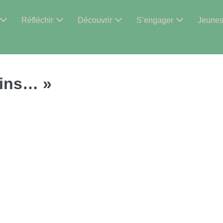
Réfléchir
Découvrir
S’engager
Jeune
oins… »