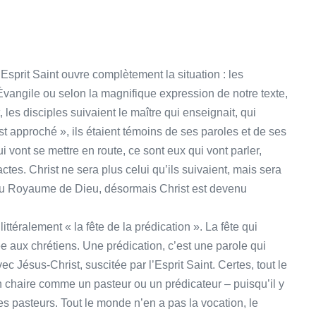
Esprit Saint ouvre complètement la situation : les
l’Évangile ou selon la magnifique expression de notre texte,
 les disciples suivaient le maître qui enseignait, qui
st approché », ils étaient témoins de ses paroles et de ses
i vont se mettre en route, ce sont eux qui vont parler,
ctes. Christ ne sera plus celui qu’ils suivaient, mais sera
e du Royaume de Dieu, désormais Christ est devenu
ttéralement « la fête de la prédication ». La fête qui
ée aux chrétiens. Une prédication, c’est une parole qui
c Jésus-Christ, suscitée par l’Esprit Saint. Certes, tout le
 chaire comme un pasteur ou un prédicateur – puisqu’il y
es pasteurs. Tout le monde n’en a pas la vocation, le