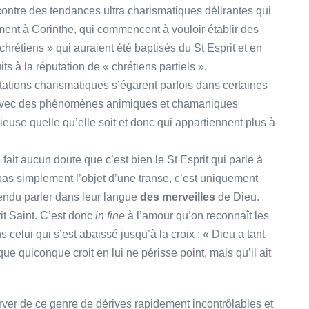
 contre des tendances ultra charismatiques délirantes qui
nt à Corinthe, qui commencent à vouloir établir des
hrétiens » qui auraient été baptisés du St Esprit et en
ts à la réputation de « chrétiens partiels ».
stations charismatiques s’égarent parfois dans certaines
re avec des phénomènes animiques et chamaniques
ieuse quelle qu’elle soit et donc qui appartiennent plus à
 fait aucun doute que c’est bien le St Esprit qui parle à
t pas simplement l’objet d’une transe, c’est uniquement
tendu parler dans leur langue
des
merveilles
de Dieu.
rit Saint. C’est donc
in fine
à l’amour qu’on reconnaît les
celui qui s’est abaissé jusqu’à la croix : « Dieu a tant
ue quiconque croit en lui ne périsse point, mais qu’il ait
server de ce genre de dérives rapidement incontrôlables et