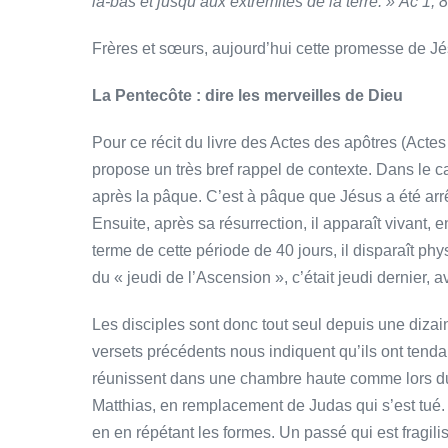
là-bas et jusqu’aux extrémités de la terre. »
Ac 1, 8
Frères et sœurs, aujourd’hui cette promesse de Jé
La Pentecôte : dire les merveilles de Dieu
Pour ce récit du livre des Actes des apôtres (Actes
propose un très bref rappel de contexte. Dans le ca
après la pâque. C’est à pâque que Jésus a été arrêté
Ensuite, après sa résurrection, il apparaît vivant, 
terme de cette période de 40 jours, il disparaît 
du « jeudi de l’Ascension », c’était jeudi dernier, 
Les disciples sont donc tout seul depuis une dizai
versets précédents nous indiquent qu’ils ont tendanc
réunissent dans une chambre haute comme lors du d
Matthias, en remplacement de Judas qui s’est tué. A
en en répétant les formes. Un passé qui est fragilis