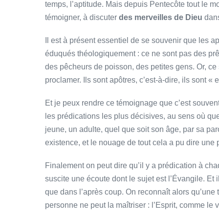
temps, l’aptitude. Mais depuis Pentecôte tout le m
témoigner, à discuter
des merveilles de Dieu
dans
Il est à présent essentiel de se souvenir que les 
éduqués théologiquement : ce ne sont pas des prêt
des pêcheurs de poisson, des petites gens. Or, ce s
proclamer. Ils sont apôtres, c’est-à-dire, ils sont «
Et je peux rendre ce témoignage que c’est souvent 
les prédications les plus décisives, au sens où qu
jeune, un adulte, quel que soit son âge, par sa par
existence, et le nouage de tout cela a pu dire une 
Finalement on peut dire qu’il y a prédication à chaq
suscite une écoute dont le sujet est l’Évangile. Et
que dans l’après coup. On reconnaît alors qu’une t
personne ne peut la maîtriser : l’Esprit, comme le ve