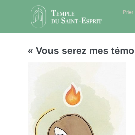
Sauter
au
Prier
contenu
« Vous serez mes tém