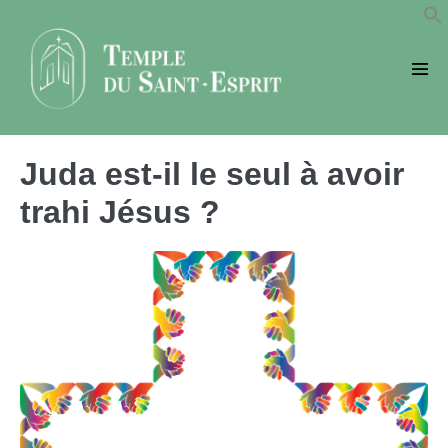
Sauter
au
contenu
basc
le
men
Juda est-il le seul à avoir
trahi Jésus ?