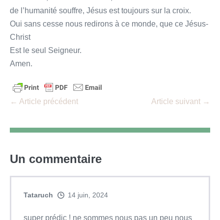
de l’humanité souffre, Jésus est toujours sur la croix.
Oui sans cesse nous redirons à ce monde, que ce Jésus-
Christ
Est le seul Seigneur.
Amen.
Navigation
← Article précédent
Article suivant →
d’article
Un
commentaire
Tataruch
14 juin, 2024
super prédic ! ne sommes nous pas un peu nous