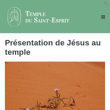
Sauter
au
contenu
basc
le
men
Présentation de Jésus au
temple