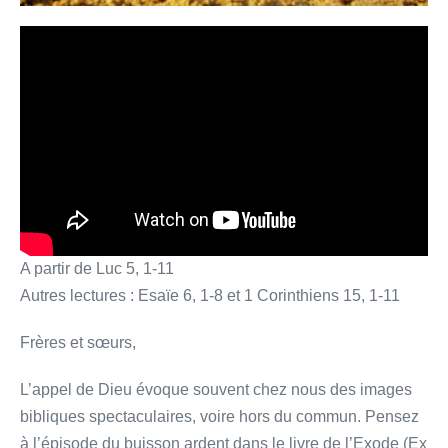
A partir de Luc 5, 1-11
Autres lectures : Esaïe 6, 1-8 et 1 Corinthiens 15, 1-11
Frères et sœurs,
L’appel de Dieu évoque souvent chez nous des images
bibliques spectaculaires, voire hors du commun. Pensez
à l’épisode du buisson ardent dans le livre de l’Exode (Ex