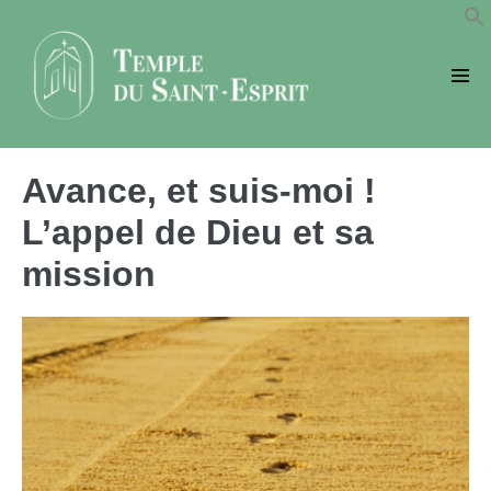
Sauter
au
contenu
basc
le
men
Avance, et suis-moi !
L’appel de Dieu et sa
mission