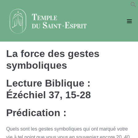
Sauter
au
contenu
basc
le
men
La force des gestes
symboliques
Lecture Biblique :
Ézéchiel 37, 15-28
Prédication :
Quels sont les gestes symboliques qui ont marqué votre
vie à tel point que vous vous en souveniez encore 20, 40