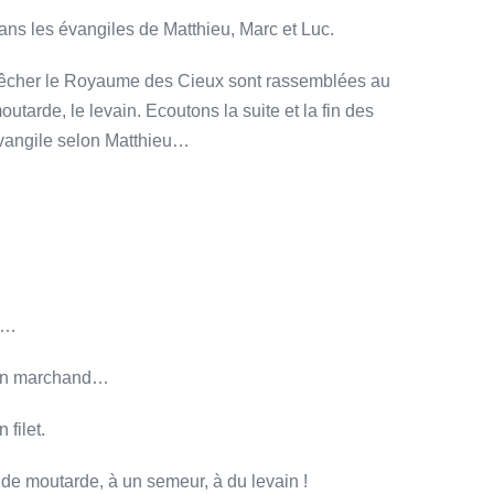
ns les évangiles de Matthieu, Marc et Luc.
prêcher le Royaume des Cieux sont rassemblées au
utarde, le levain. Ecoutons la suite et la fin des
évangile selon Matthieu…
r…
 un marchand…
filet.
 de moutarde, à un semeur, à du levain !