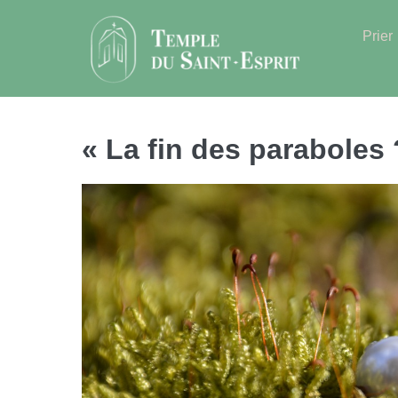
Sauter
au
Prier
contenu
« La fin des paraboles 