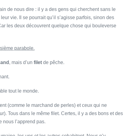
n de nous dire : il y a des gens qui cherchent sans le
eur vie. Il se pourrait qu’il s’agisse parfois, sinon des
r les deux découvrent quelque chose qui bouleverse
isième parabole.
hand
, mais d’un
filet
de pêche.
nant.
mble tout le monde.
hent (comme le marchand de perles) et ceux qui ne
r). Tous dans le même filet. Certes, il y a des bons et des
e nous l’apprend pas.
umaine, les uns et les autres cohabitent. Nous n’y