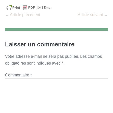
Navigation
← Article précédent
Article suivant →
d’article
Laisser un commentaire
Votre adresse e-mail ne sera pas publiée.
Les champs
obligatoires sont indiqués avec
*
Commentaire
*