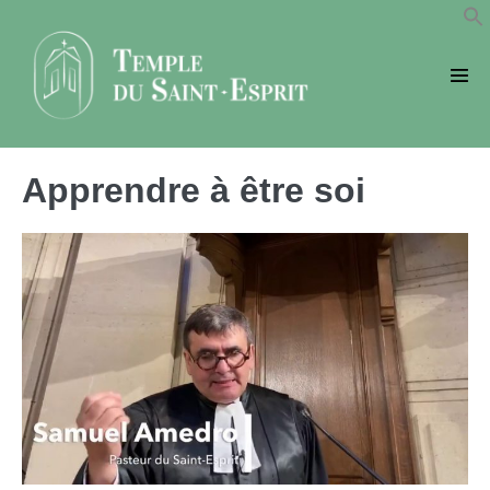
Sauter
au
contenu
basc
le
men
Apprendre à être soi