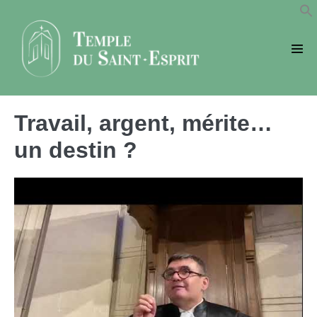
Sauter
au
contenu
basc
le
men
Travail, argent, mérite…
un destin ?