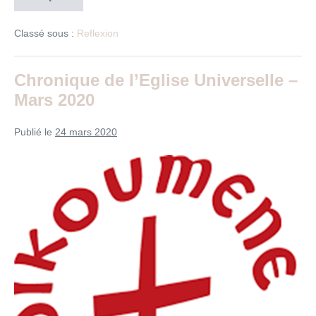
un
sens
à
Classé sous :
Reflexion
tout
ça »
Méditation
pour
Chronique de l’Eglise Universelle –
un
Mars 2020
temps
de
confinement.
Publié le
24 mars 2020
Chronique
de
l’Eglise
Universelle
–
Mars
2020