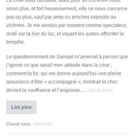
La crise nous obnubile. Mais pour 90% d’entre nous,
41
sinon plus, et fort heureusement, elle ne nous concerne
pas ou plus, sauf par amis ou proches exposés ou
victimes. Je me sentais par moment comme spectateur,
resté sur la rive du lac, et voyant les autres affronter la
tempête.
Le questionnement de Samuel m’amenait à penser que
j’ignore ce que serait mon attitude dans la crise ;
comment la foi, qui me donne aujourd’hui une pleine
assurance d’être « accompagné », tiendrait le choc
devant la souffrance et l’angoisse.…
Lire la suite
Quelques
Lire plus
réflexions
en
marge
Classé sous :
Reflexion
de
la
méditation