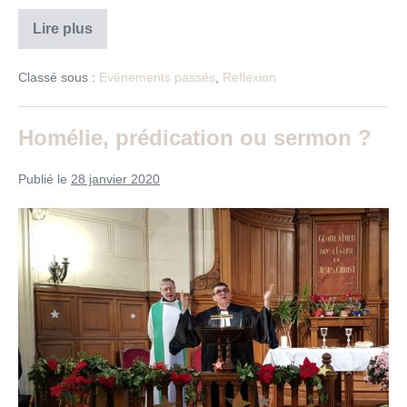
Conférence
Lire plus
:
« L’économie
et
Classé sous :
Evénements passés
,
Reflexion
la
spiritualité
sont-
elles
Homélie, prédication ou sermon ?
compatibles ? »
Publié le
28 janvier 2020
Homélie,
prédication
ou
sermon
?