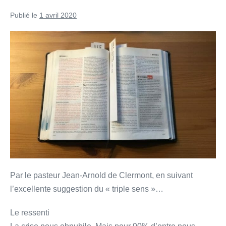
Publié le
1 avril 2020
Quelques
réflexions
en
marge
de
la
méditation
du
29
mars
sur
Par le pasteur Jean-Arnold de Clermont, en suivant
Marc
l’excellente suggestion du « triple sens »…
4,
Le ressenti
35-