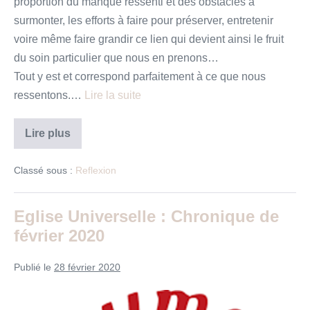
proportion du manque ressenti et des obstacles à
surmonter, les efforts à faire pour préserver, entretenir
voire même faire grandir ce lien qui devient ainsi le fruit
du soin particulier que nous en prenons…
Tout y est et correspond parfaitement à ce que nous
ressentons.…
Lire la suite
« L’heure
Lire plus
est
venue… »
Méditation
Classé sous :
Reflexion
pour
un
temps
de
Eglise Universelle : Chronique de
confinement
février 2020
Publié le
28 février 2020
Eglise