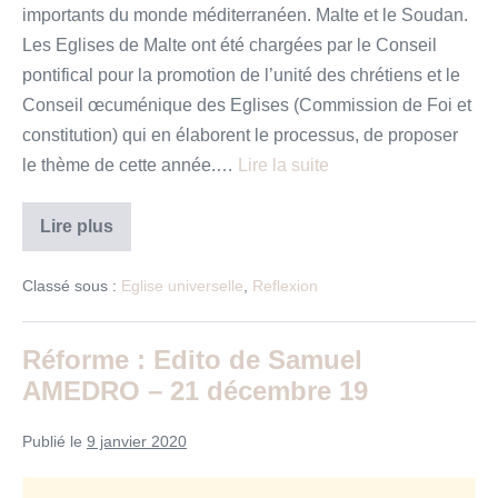
importants du monde méditerranéen. Malte et le Soudan.
Les Eglises de Malte ont été chargées par le Conseil
pontifical pour la promotion de l’unité des chrétiens et le
Conseil œcuménique des Eglises (Commission de Foi et
constitution) qui en élaborent le processus, de proposer
le thème de cette année.…
Lire la suite
Église
Lire plus
Universelle
:
chronique
Classé sous :
Eglise universelle
,
Reflexion
de
janvier
2020
Réforme : Edito de Samuel
AMEDRO – 21 décembre 19
Publié le
9 janvier 2020
Réforme