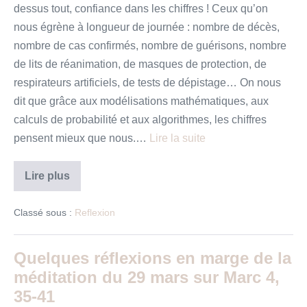
dessus tout, confiance dans les chiffres ! Ceux qu’on
nous égrène à longueur de journée : nombre de décès,
nombre de cas confirmés, nombre de guérisons, nombre
de lits de réanimation, de masques de protection, de
respirateurs artificiels, de tests de dépistage… On nous
dit que grâce aux modélisations mathématiques, aux
calculs de probabilité et aux algorithmes, les chiffres
pensent mieux que nous.…
Lire la suite
“Retrouver
Lire plus
la
confiance”
Méditation
Classé sous :
Reflexion
pour
un
temps
de
Quelques réflexions en marge de la
confinement
méditation du 29 mars sur Marc 4,
35-41