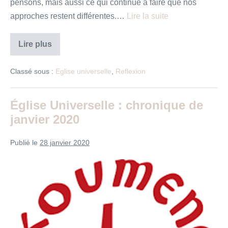
pensons, mais aussi ce qui continue à faire que nos
approches restent différentes.…
Lire la suite
Homélie,
Lire plus
prédication
ou
sermon
Classé sous :
Eglise universelle
,
Reflexion
?
Église Universelle : chronique de
janvier 2020
Publié le
28 janvier 2020
Église
Universelle
:
chronique
de