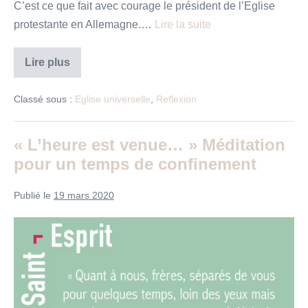
C’est ce que fait avec courage le président de l’Eglise
protestante en Allemagne.…
Lire la suite
Chronique
Lire plus
de
l’Eglise
Universelle
Classé sous :
Eglise universelle
,
Reflexion
–
Mars
2020
« L’heure est venue… » Méditation
pour un temps de confinement
Publié le
19 mars 2020
« L’heure
est
venue… »
Méditation
pour