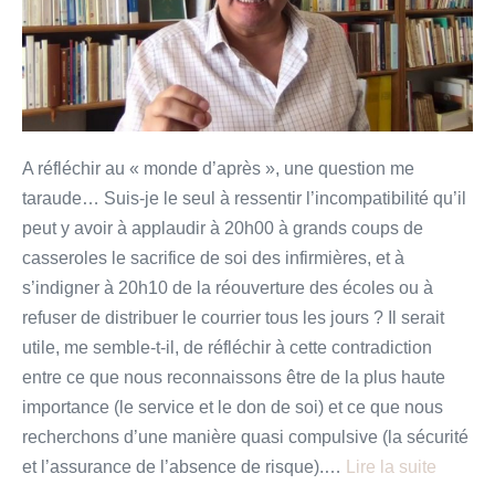
pour
temps
de
confinement
A réfléchir au « monde d’après », une question me
taraude… Suis-je le seul à ressentir l’incompatibilité qu’il
peut y avoir à applaudir à 20h00 à grands coups de
casseroles le sacrifice de soi des infirmières, et à
s’indigner à 20h10 de la réouverture des écoles ou à
refuser de distribuer le courrier tous les jours ? Il serait
utile, me semble-t-il, de réfléchir à cette contradiction
entre ce que nous reconnaissons être de la plus haute
importance (le service et le don de soi) et ce que nous
recherchons d’une manière quasi compulsive (la sécurité
et l’assurance de l’absence de risque).…
Lire la suite