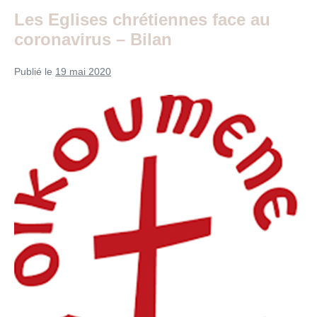
pour
après
Les Eglises chrétiennes face au
le
coronavirus – Bilan
confinement
Publié le
19 mai 2020
Les
Eglises
chrétiennes
face
au
coronavirus
–
Bilan