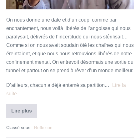
–
Méditation
pour
On nous donne une date et d’un coup, comme par
un
enchantement, nous voilà libérés de l’angoisse qui nous
temps
paralysait, délivrés de l’incertitude qui nous stérilisait…
de
Comme si on nous avait soudain ôté les chaînes qui nous
confinement
éreintaient, et que nous nous retrouvions libérés de notre
confinement mental. On entrevoit désormais une sortie du
tunnel et partout on se prend à rêver d’un monde meilleur.
D’ailleurs, chacun a déjà entamé sa partition.…
Lire la
suite
Et
Lire plus
après ?
Rêver
un
Classé sous :
Reflexion
monde
ré-