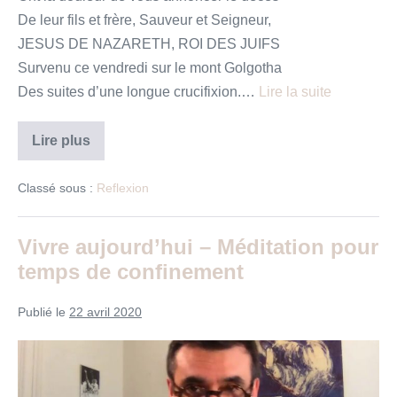
De leur fils et frère, Sauveur et Seigneur,
JESUS DE NAZARETH, ROI DES JUIFS
Survenu ce vendredi sur le mont Golgotha
Des suites d’une longue crucifixion.…
Lire la suite
Faire-
Lire plus
part
de
Jésus
Classé sous :
Reflexion
de
Nazareth,
roi
des
Vivre aujourd’hui – Méditation pour
juifs
temps de confinement
Publié le
22 avril 2020
Vivre
aujourd’hui