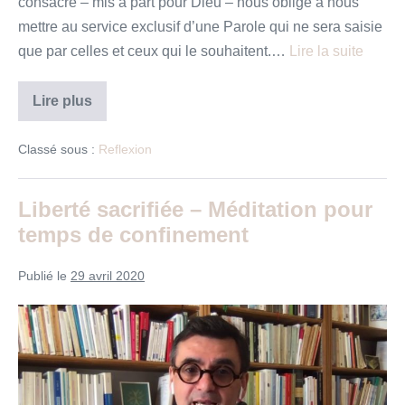
consacré – mis à part pour Dieu – nous oblige à nous
mettre au service exclusif d’une Parole qui ne sera saisie
que par celles et ceux qui le souhaitent.…
Lire la suite
Grâce
Lire plus
à
Dieu,
les
Classé sous :
Reflexion
temples
sont
fermés
!
Liberté sacrifiée – Méditation pour
–
temps de confinement
Méditation
pour
temps
de
Publié le
29 avril 2020
confinement
Liberté
sacrifiée
–
Méditation