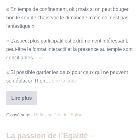
« En temps de confinement, ok ; mais si on peut bouger
bon le couple chaise/pc le dimanche matin ce n’est pas
fantastique »
« L’aspect plus participatif est extrêmement intéressant,
peut-être le format interactif et la présence au temple sont
conciliables… »
« Si possible garder les deux pour ceux qui ne peuvent
se déplacer .Rien…
Lire la suite
Florilège
Lire plus
n°1
des
réponses
Classé sous :
Reflexion
,
Vie de l'Eglise
au
questionnaire
La passion de l’Egalité –