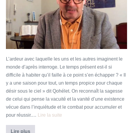
–
Méditation
pour
temps
de
confinement
L’ardeur avec laquelle les uns et les autres imaginent le
monde d’après interroge. Le temps présent est-il si
difficile à habiter qu’il faille à ce point s’en échapper ? « Il
y a une saison pour tout, un temps propice pour chaque
désir sous le ciel » dit Qohélet. On reconnaît la sagesse
de celui qui pense la vacuité et la vanité d’une existence
vécue dans l’inquiétude et le combat pour accumuler et
pour réussir.…
Lire la suite
Vivre
Lire plus