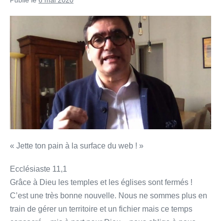
Publié le
6 mai 2020
Grâce
à
Dieu,
les
temples
sont
fermés
!
–
Méditation
« Jette ton pain à la surface du web ! »
pour
temps
Ecclésiaste 11,1
de
Grâce à Dieu les temples et les églises sont fermés !
confinement
C’est une très bonne nouvelle. Nous ne sommes plus en
train de gérer un territoire et un fichier mais ce temps