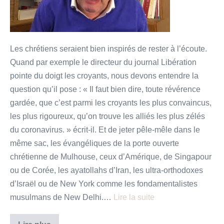
Méditation
pascale
pour
un
Les chrétiens seraient bien inspirés de rester à l’écoute.
temps
Quand par exemple le directeur du journal Libération
de
pointe du doigt les croyants, nous devons entendre la
confinement
question qu’il pose : « Il faut bien dire, toute révérence
gardée, que c’est parmi les croyants les plus convaincus,
les plus rigoureux, qu’on trouve les alliés les plus zélés
du coronavirus. » écrit-il. Et de jeter pêle-mêle dans le
même sac, les évangéliques de la porte ouverte
chrétienne de Mulhouse, ceux d’Amérique, de Singapour
ou de Corée, les ayatollahs d’Iran, les ultra-orthodoxes
d’Israël ou de New York comme les fondamentalistes
musulmans de New Delhi.…
Lire la suite