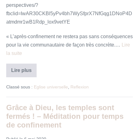
perspectives/?
fbclid=IwAR30CKBl5yPv4bh7WySfprX7NfGqg1DNoP4D
atmdmr1wB1Rdp_lox9vetYE
« L’après-confinement ne restera pas sans conséquences
pour la vie communautaire de façon très concrète.…
Lire
la suite
Les
Lire plus
Eglises
chrétiennes
face
Classé sous :
Eglise universelle
,
Reflexion
au
coronavirus
–
Bilan
Grâce à Dieu, les temples sont
fermés ! – Méditation pour temps
de confinement