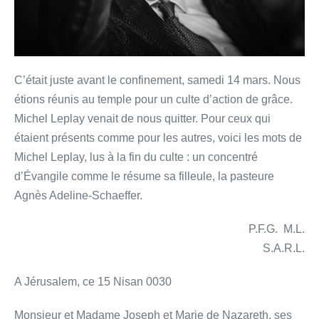
des
juifs
C’était juste avant le confinement, samedi 14 mars. Nous
étions réunis au temple pour un culte d’action de grâce.
Michel Leplay venait de nous quitter. Pour ceux qui
étaient présents comme pour les autres, voici les mots de
Michel Leplay, lus à la fin du culte : un concentré
d’Évangile comme le résume sa filleule, la pasteure
Agnès Adeline-Schaeffer.
P.F.G. M.L.
S.A.R.L.
A Jérusalem, ce 15 Nisan 0030
Monsieur et Madame Joseph et Marie de Nazareth, ses