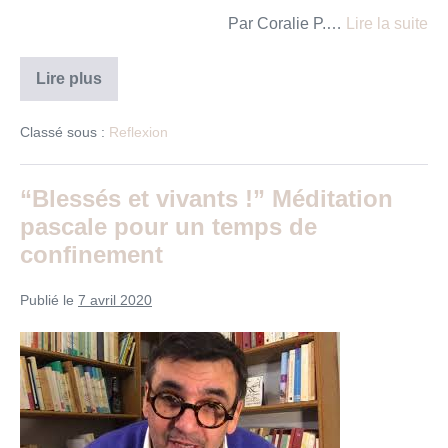
Par Coralie P.…
Lire la suite
Comment
Lire plus
aujourd’hui
s’accrocher
aux
Classé sous :
Reflexion
branches
?
“Blessés et vivants !” Méditation
pascale pour un temps de
confinement
Publié le
7 avril 2020
“Blessés
et
vivants
!”