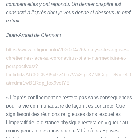
comment elles y ont répondu. Un dernier chapitre est
consacré à l’après dont je vous donne ci-dessous un bref
extrait.
Jean-Arnold de Clermont
https://www.religion.info/2020/04/26/analyse-les-eglises-
chretiennes-face-au-coronavirus-bilan-intermediaire-et-
perspectives/?
fbclid=IwAR30CKBl5yPv4bh7WySfprX7NfGqg1DNoP4D
atmdmr1wB1Rdp_lox9vetYE
« L’après-confinement ne restera pas sans conséquences
pour la vie communautaire de façon très concrète. Que
signifieront des réunions religieuses dans lesquelles
l’impératif de la distance physique restera en vigueur au
moins pendant des mois encore ? Là où les Églises