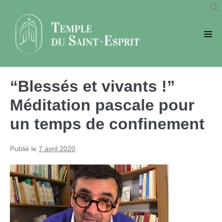
Sauter
au
contenu
basc
le
men
“Blessés et vivants !”
Méditation pascale pour
un temps de confinement
Publié le
7 avril 2020