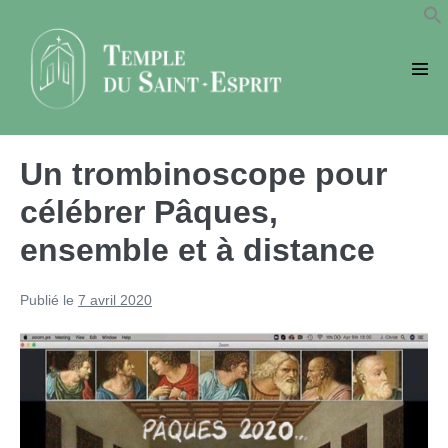
Sauter
au
contenu
basc
le
men
Un trombinoscope pour
célébrer Pâques,
ensemble et à distance
Publié le
7 avril 2020