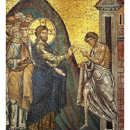
Jésus
»