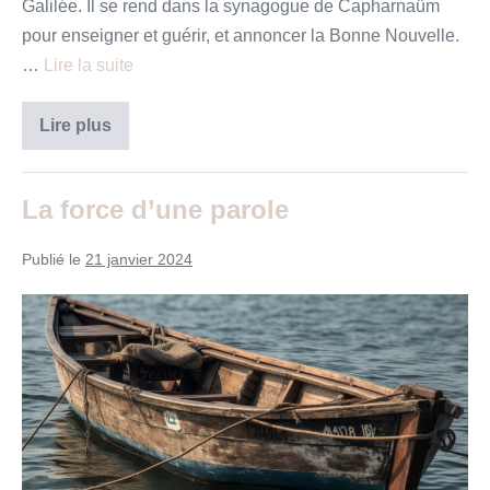
Galilée. Il se rend dans la synagogue de Capharnaüm
pour enseigner et guérir, et annoncer la Bonne Nouvelle.
…
Lire la suite
Par
Lire plus
quoi
sommes-
nous
possédés
La force d’une parole
?
Publié le
21 janvier 2024
La
force
d’une
parole