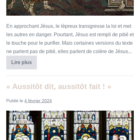
En approchant Jésus, le lépreux transgresse la loi et met
les autres en danger. Pourtant, Jésus est rempli de pitié et
le touche pour le purifier. Mais certaines versions du texte
ne parlent pas de pitié, elles parlent de colère de Jésus...
«
Lire plus
Touché
par
Jésus
»
« Aussitôt dit, aussitôt fait ! »
Publié le
4 février 2024
«
Aussitôt
dit,
aussitôt