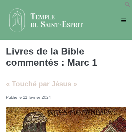
Sauter
au
contenu
basc
le
men
Livres de la Bible
commentés :
Marc 1
« Touché par Jésus »
Publié le
11 février 2024
«
Touché
par