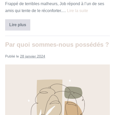
Frappé de terribles malheurs, Job répond à l’un de ses
amis qui tente de le réconforter.…
Lire la suite
«
Lire plus
Aussitôt
dit,
aussitôt
fait
Par quoi sommes-nous possédés ?
!
»
Publié le
28 janvier 2024
Par
quoi
sommes-
nous
possédés
?