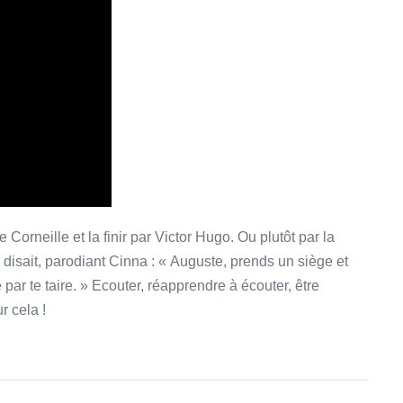
Corneille et la finir par Victor Hugo. Ou plutôt par la
disait, parodiant Cinna : « Auguste, prends un siège et
 par te taire. » Ecouter, réapprendre à écouter, être
r cela !