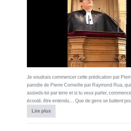
par
te
taire
!
Je voudrais commencer cette prédication par Pierre 
parodie de Pierre Corneille par Raymond Rua, qui 
assieds-toi par terre et si tu veux parler, commence
écouté, être entendu… Que de gens se battent pou
Si
Lire plus
tu
veux
parler,
commence