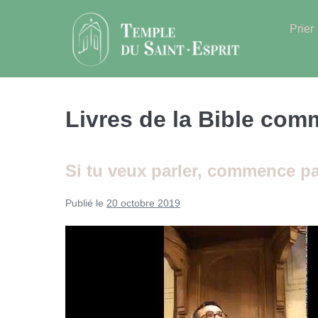
Sauter
au
Prier
contenu
Livres de la Bible com
Si tu veux parler, commence par
Publié le
20 octobre 2019
Si
tu
veux
parler,
commence