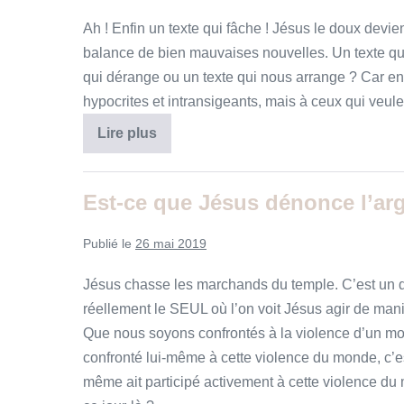
Ah ! Enfin un texte qui fâche ! Jésus le doux devie
balance de bien mauvaises nouvelles. Un texte qui 
qui dérange ou un texte qui nous arrange ? Car en
hypocrites et intransigeants, mais à ceux qui veule
Jésus
Lire plus
n’est
pas
un
bisounours
Est-ce que Jésus dénonce l’arg
Publié le
26 mai 2019
Jésus chasse les marchands du temple. C’est un d
réellement le SEUL où l’on voit Jésus agir de maniè
Que nous soyons confrontés à la violence d’un mond
confronté lui-même à cette violence du monde, c’est
même ait participé activement à cette violence du