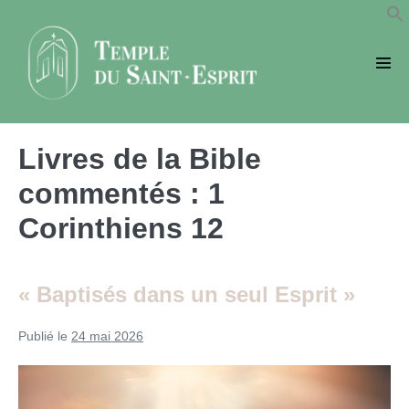
Sauter
au
contenu
basc
le
men
Livres de la Bible
commentés :
1
Corinthiens 12
« Baptisés dans un seul Esprit »
Publié le
24 mai 2026
«
Baptisés