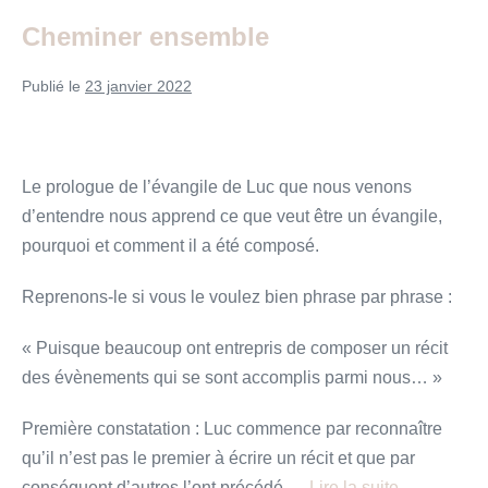
un
seul
Cheminer ensemble
Esprit
»
Publié le
23 janvier 2022
Le prologue de l’évangile de Luc que nous venons
d’entendre nous apprend ce que veut être un évangile,
pourquoi et comment il a été composé.
Reprenons-le si vous le voulez bien phrase par phrase :
« Puisque beaucoup ont entrepris de composer un récit
des évènements qui se sont accomplis parmi nous… »
Première constatation : Luc commence par reconnaître
qu’il n’est pas le premier à écrire un récit et que par
conséquent d’autres l’ont précédé.…
Lire la suite