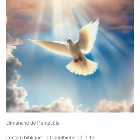
dans
un
seul
Esprit
»
Dimanche de Pentecôte
Lecture biblique : 1 Corinthiens 12, 3-13