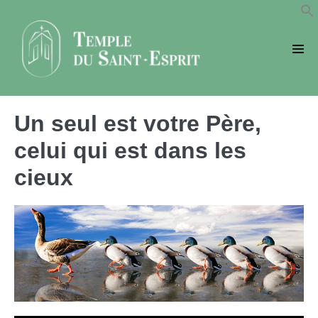
Sauter
au
contenu
basc
le
men
Un seul est votre Père,
celui qui est dans les
cieux