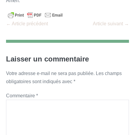
Amen.
Navigation
← Article précédent
Article suivant →
d’article
Laisser un commentaire
Votre adresse e-mail ne sera pas publiée.
Les champs
obligatoires sont indiqués avec
*
Commentaire
*