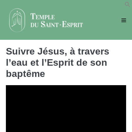
Sauter
au
contenu
basc
le
men
Suivre Jésus, à travers
l’eau et l’Esprit de son
baptême