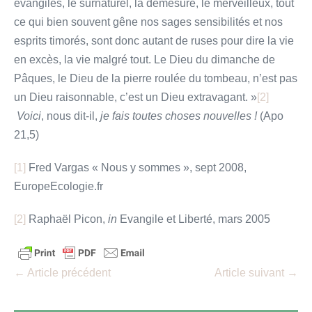
évangiles, le surnaturel, la démesure, le merveilleux, tout
ce qui bien souvent gêne nos sages sensibilités et nos
esprits timorés, sont donc autant de ruses pour dire la vie
en excès, la vie malgré tout. Le Dieu du dimanche de
Pâques, le Dieu de la pierre roulée du tombeau, n’est pas
un Dieu raisonnable, c’est un Dieu extravagant. »
[2]
Voici
, nous dit-il,
je fais toutes choses nouvelles !
(Apo
21,5)
[1]
Fred Vargas « Nous y sommes », sept 2008,
EuropeEcologie.fr
[2]
Raphaël Picon,
in
Evangile et Liberté, mars 2005
Navigation
← Article précédent
Article suivant →
d’article