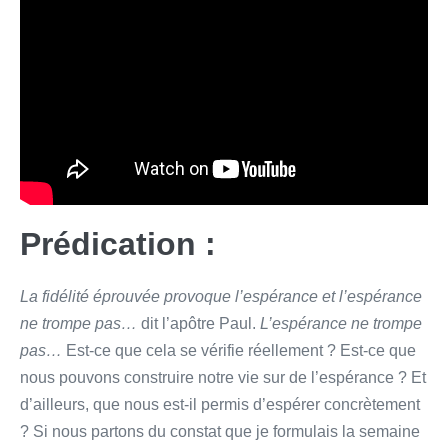
Prédication :
La fidélité éprouvée provoque l’espérance et l’espérance
ne trompe pas…
dit l’apôtre Paul.
L’espérance ne trompe
pas…
Est-ce que cela se vérifie réellement ? Est-ce que
nous pouvons construire notre vie sur de l’espérance ? Et
d’ailleurs, que nous est-il permis d’espérer concrètement
? Si nous partons du constat que je formulais la semaine