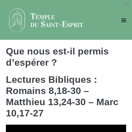
Sauter
au
contenu
basc
le
men
Que nous est-il permis
d’espérer ?
Lectures Bibliques :
Romains 8,18-30 –
Matthieu 13,24-30 – Marc
10,17-27