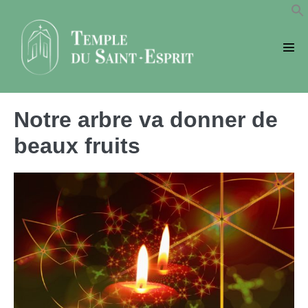
Sauter
au
contenu
basc
le
men
Notre arbre va donner de
beaux fruits