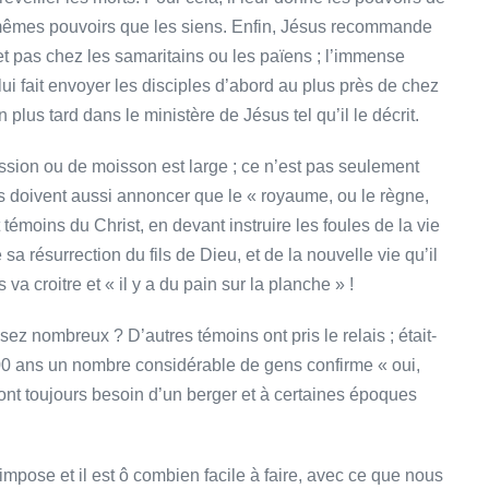
s mêmes pouvoirs que les siens. Enfin, Jésus recommande
 et pas chez les samaritains ou les païens ; l’immense
i fait envoyer les disciples d’abord au plus près de chez
 plus tard dans le ministère de Jésus tel qu’il le décrit.
ssion ou de moisson est large ; ce n’est pas seulement
s doivent aussi annoncer que le « royaume, ou le règne,
témoins du Christ, en devant instruire les foules de la vie
a résurrection du fils de Dieu, et de la nouvelle vie qu’il
a croitre et « il y a du pain sur la planche » !
sez nombreux ? D’autres témoins ont pris le relais ; était-
00 ans un nombre considérable de gens confirme « oui,
 ont toujours besoin d’un berger et à certaines époques
pose et il est ô combien facile à faire, avec ce que nous