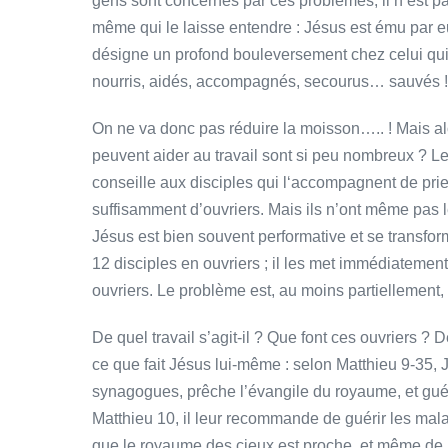
gens sont concernés par ces problèmes, il n’est pas 
même qui le laisse entendre : Jésus est ému par eux
désigne un profond bouleversement chez celui qui 
nourris, aidés, accompagnés, secourus… sauvés ! J
On ne va donc pas réduire la moisson….. ! Mais alo
peuvent aider au travail sont si peu nombreux ? Le 
conseille aux disciples qui l‘accompagnent de prie
suffisamment d’ouvriers. Mais ils n’ont même pas 
Jésus est bien souvent performative et se transfo
12 disciples en ouvriers ; il les met immédiatem
ouvriers. Le problème est, au moins partiellement, 
De quel travail s’agit-il ? Que font ces ouvriers ?
ce que fait Jésus lui-même : selon Matthieu 9-35, J
synagogues, prêche l’évangile du royaume, et guéri
Matthieu 10, il leur recommande de guérir les mala
que le royaume des cieux est proche, et même de ré