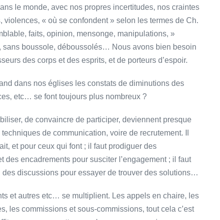
 dans le monde, avec nos propres incertitudes, nos craintes
, violences, « où se confondent » selon les termes de Ch.
mblable, faits, opinion, mensonge, manipulations, »
e, sans boussole, déboussolés… Nous avons bien besoin
eurs des corps et des esprits, et de porteurs d’espoir.
and dans nos églises les constats de diminutions des
ances, etc… se font toujours plus nombreux ?
iliser, de convaincre de participer, deviennent presque
techniques de communication, voire de recrutement. Il
t, et pour ceux qui font ; il faut prodiguer des
et des encadrements pour susciter l’engagement ; il faut
s, des discussions pour essayer de trouver des solutions…
s et autres etc… se multiplient. Les appels en chaire, les
res, les commissions et sous-commissions, tout cela c’est