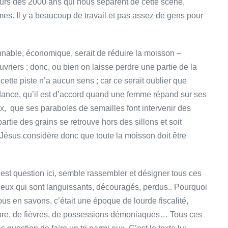
ours des 2000 ans qui nous séparent de cette scène,
s. Il y a beaucoup de travail et pas assez de gens pour
nable, économique, serait de réduire la moisson –
uvriers ; donc, ou bien on laisse perdre une partie de la
tte piste n’a aucun sens ; car ce serait oublier que
dance, qu’il est d’accord quand une femme répand sur ses
x, que ses paraboles de semailles font intervenir des
rtie des grains se retrouve hors des sillons et soit
 Jésus considère donc que toute la moisson doit être
l est question ici, semble rassembler et désigner tous ces
ceux qui sont languissants, découragés, perdus.. Pourquoi
ous en savons, c’était une époque de lourde fiscalité,
lèpre, de fièvres, de possessions démoniaques… Tous ces