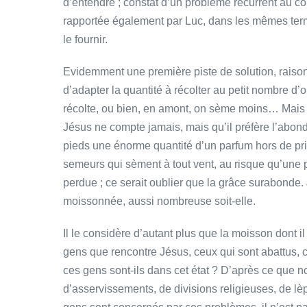
d’entendre ; constat d’un problème récurrent au c
rapportée également par Luc, dans les mêmes terme
le fournir.
Evidemment une première piste de solution, raison
d’adapter la quantité à récolter au petit nombre d’o
récolte, ou bien, en amont, on sème moins… Mais ce
Jésus ne compte jamais, mais qu’il préfère l’abon
pieds une énorme quantité d’un parfum hors de pri
semeurs qui sèment à tout vent, au risque qu’une pa
perdue ; ce serait oublier que la grâce surabonde.
moissonnée, aussi nombreuse soit-elle.
Il le considère d’autant plus que la moisson dont i
gens que rencontre Jésus, ceux qui sont abattus, 
ces gens sont-ils dans cet état ? D’après ce que n
d’asservissements, de divisions religieuses, de 