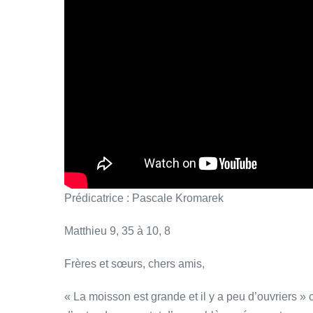
Prédicatrice : Pascale Kromarek
Matthieu 9, 35 à 10, 8
Frères et sœurs, chers amis,
« La moisson est grande et il y a peu d’ouvriers »