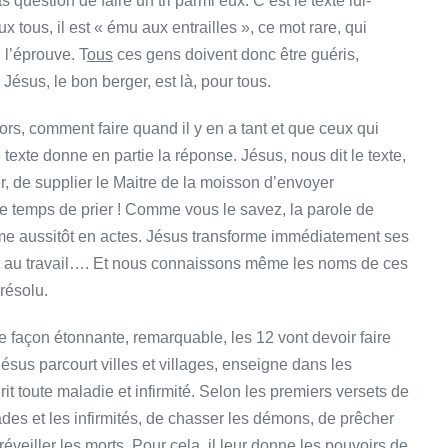
question de faire un tri parmi eux. C’est le texte lui-
 tous, il est « ému aux entrailles », ce mot rare, qui
l’éprouve. T
ous
ces gens doivent donc être guéris,
ésus, le bon berger, est là, pour tous.
rs, comment faire quand il y en a tant et que ceux qui
texte donne en partie la réponse. Jésus, nous dit le texte,
r, de supplier le Maitre de la moisson d’envoyer
le temps de prier ! Comme vous le savez, la parole de
rme aussitôt en actes. Jésus transforme immédiatement ses
ent au travail…. Et nous connaissons même les noms de ces
résolu.
 De façon étonnante, remarquable, les 12 vont devoir faire
ésus parcourt villes et villages, enseigne dans les
t toute maladie et infirmité. Selon les premiers versets de
des et les infirmités, de chasser les démons, de prêcher
veiller les morts. Pour cela, il leur donne les pouvoirs de