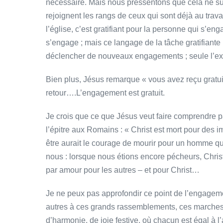
nécessaire. Mais nous pressentons que cela ne su
rejoignent les rangs de ceux qui sont déjà au trav
l’église, c’est gratifiant pour la personne qui s’e
s’engage ; mais ce langage de la tâche gratifiante 
déclencher de nouveaux engagements ; seule l’exp
Bien plus, Jésus remarque « vous avez reçu gratui
retour….L’engagement est gratuit.
Je crois que ce que Jésus veut faire comprendre pa
l’épitre aux Romains : « Christ est mort pour des i
être aurait le courage de mourir pour un homme q
nous : lorsque nous étions encore pécheurs, Christ
par amour pour les autres – et pour Christ…
Je ne peux pas approfondir ce point de l’engageme
autres à ces grands rassemblements, ces marches p
d’harmonie, de joie festive, où chacun est égal à l