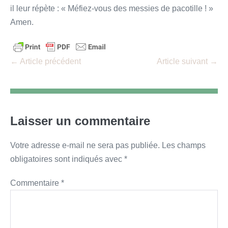
il leur répète : « Méfiez-vous des messies de pacotille ! »
Amen.
Navigation
← Article précédent
Article suivant →
d’article
Laisser un commentaire
Votre adresse e-mail ne sera pas publiée.
Les champs
obligatoires sont indiqués avec
*
Commentaire
*