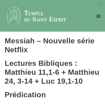
Sauter
au
contenu
basc
le
men
Messiah – Nouvelle série
Netflix
Lectures Bibliques :
Matthieu 11,1-6 + Matthieu
24, 3-14 + Luc 19,1-10
Prédication