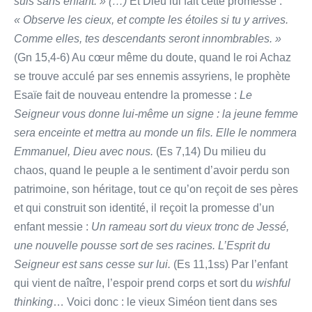
suis sans enfant. » (…)
Et Dieu lui fait cette promesse :
« Observe les cieux, et compte les étoiles si tu y arrives.
Comme elles, tes descendants seront innombrables. »
(Gn 15,4-6) Au cœur même du doute, quand le roi Achaz
se trouve acculé par ses ennemis assyriens, le prophète
Esaïe fait de nouveau entendre la promesse :
Le
Seigneur vous donne lui-même un signe : la jeune femme
sera enceinte et mettra au monde un fils. Elle le nommera
Emmanuel, Dieu avec nous.
(Es 7,14) Du milieu du
chaos, quand le peuple a le sentiment d’avoir perdu son
patrimoine, son héritage, tout ce qu’on reçoit de ses pères
et qui construit son identité, il reçoit la promesse d’un
enfant messie :
Un rameau sort du vieux tronc de Jessé,
une nouvelle pousse sort de ses racines. L’Esprit du
Seigneur est sans cesse sur lui.
(Es 11,1ss) Par l’enfant
qui vient de naître, l’espoir prend corps et sort du
wishful
thinking
… Voici donc : le vieux Siméon tient dans ses