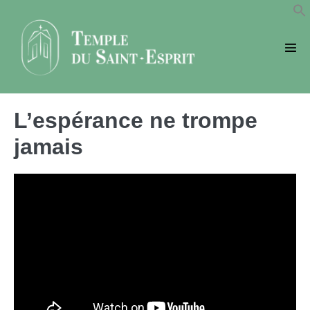
Sauter
au
contenu
basc
le
men
L’espérance ne trompe
jamais