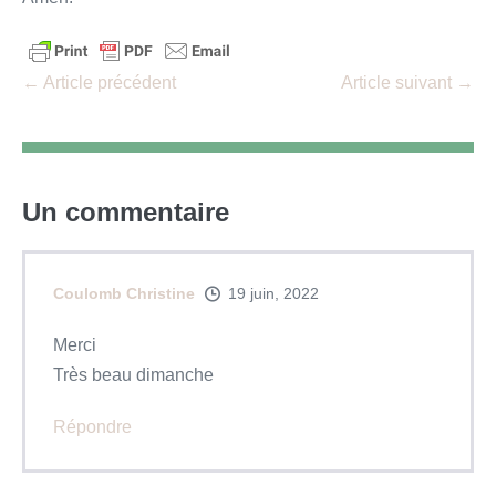
Navigation
← Article précédent
Article suivant →
d’article
Un
commentaire
Coulomb Christine
19 juin, 2022
Merci
Très beau dimanche
Répondre