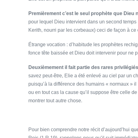
Premièrement c’est le seul prophète que Dieu 
pour lequel Dieu intervient dans un second temps po
Kerith, nourri par les corbeaux) ceci de façon à ce 
Étrange vocation : d’habitude les prophètes rechign
fonce tête baissée et Dieu doit intervenir pour ne 
Deuxièmement il fait partie des rares privilégié
savez peut-être, Elie a été enlevé au ciel par un c
puisqu’à la différence des humains « normaux » il
ou en tout cas la cause qu’il suppose être celle d
montrer tout autre chose.
Pour bien comprendre notre récit d’aujourd’hui que
Rois (1 R 19), rappelons-nous qu’il suit immédiate