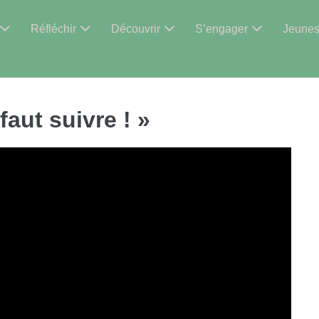
Réfléchir
Découvrir
S’engager
Jeune
 faut suivre ! »