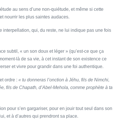
uiétude au sens d’une non-quiétude, et même si cette
t nourrir les plus saintes audaces.
e interpellation, qui, du reste, ne lui indique pas une fois
nce subtil, « un son doux et léger » (qu’est-ce que ça
e moment-là de sa vie, à cet instant de son existence ce
rser et vivre pour grandir dans une foi authentique.
et ordre :
« tu donneras l’onction à Jéhu, fils de Nimchi,
isée, fils de Chapath, d’Abel-Mehola, comme prophète à ta
ion pour s’en gargariser, pour en jouir tout seul dans son
lui, et à d’autres qui prendront sa place.