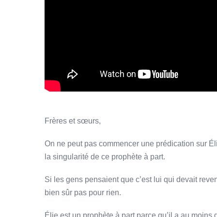
Frères et sœurs,
On ne peut pas commencer une prédication sur Élie,
la singularité de ce prophète à part.
Si les gens pensaient que c’est lui qui devait reven
bien sûr pas pour rien.
Élie est un prophète à part parce qu’il a au moins 