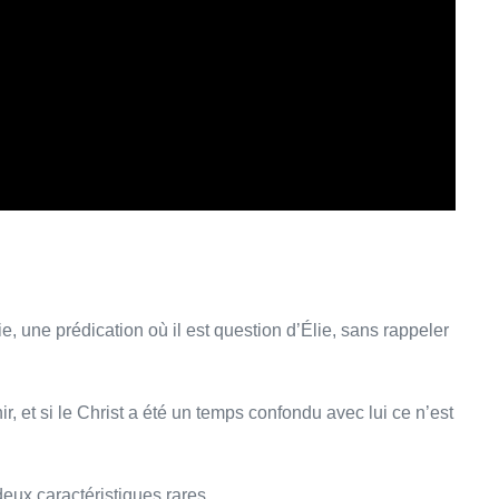
 une prédication où il est question d’Élie, sans rappeler
ir, et si le Christ a été un temps confondu avec lui ce n’est
deux caractéristiques rares.