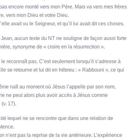
is pas encore monté vers mon Père. Mais va vers mes frères
re, vers mon Dieu et votre Dieu.
le avait vu le Seigneur, et qu’il lui avait dit ces choses.
Jean, aucun texte du NT ne souligne de façon aussi forte
ière, synonyme de « croire en la résurrection ».
 le reconnaît pas. C’est seulement lorsqu’il s’adresse à
 Elle se retourne et lui dit en hébreu : « Rabbouni », ce qui
ême naît au moment où Jésus l’appelle par son nom,
Marie ne peut alors plus avoir accès à Jésus comme
(v. 17).
scité lequel ne se rencontre que dans une relation de
stence.
on n’est pas la reprise de la vie antérieure. L’expérience