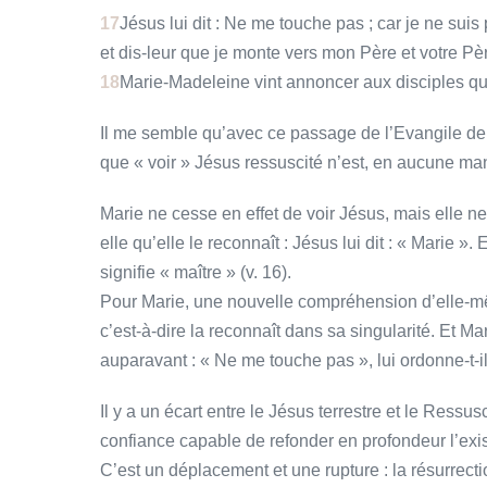
17
Jésus lui dit : Ne me touche pas ; car je ne su
et dis-leur que je monte vers mon Père et votre Pè
18
Marie-Madeleine vint annoncer aux disciples qu’el
Il me semble qu’avec ce passage de l’Evangile de 
que « voir » Jésus ressuscité n’est, en aucune man
Marie ne cesse en effet de voir Jésus, mais elle ne
elle qu’elle le reconnaît : Jésus lui dit : « Marie ».
signifie « maître » (v. 16).
Pour Marie, une nouvelle compréhension d’elle-m
c’est-à-dire la reconnaît dans sa singularité. Et 
auparavant : « Ne me touche pas », lui ordonne-t-il 
Il y a un écart entre le Jésus terrestre et le Ressu
confiance capable de refonder en profondeur l’exi
C’est un déplacement et une rupture : la résurrecti