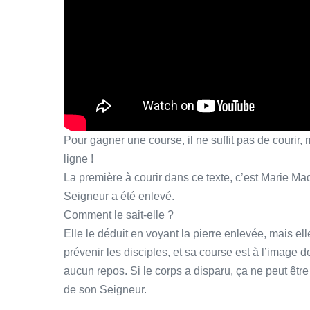
Pour gagner une course, il ne suffit pas de courir, 
ligne !
La première à courir dans ce texte, c’est Marie Madel
Seigneur a été enlevé.
Comment le sait-elle ?
Elle le déduit en voyant la pierre enlevée, mais ell
prévenir les disciples, et sa course est à l’image d
aucun repos. Si le corps a disparu, ça ne peut être 
de son Seigneur.