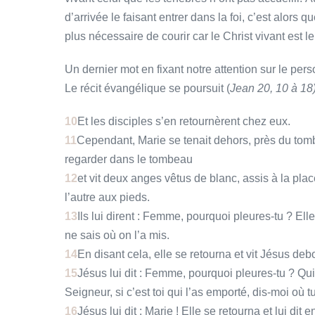
d’arrivée le faisant entrer dans la foi, c’est alors 
plus nécessaire de courir car le Christ vivant est le 
Un dernier mot en fixant notre attention sur le p
Le récit évangélique se poursuit (
Jean 20, 10 à 18)
10
Et les disciples s’en retournèrent chez eux.
11
Cependant, Marie se tenait dehors, près du tomb
regarder dans le tombeau
12
et vit deux anges vêtus de blanc, assis à la plac
l’autre aux pieds.
13
Ils lui dirent : Femme, pourquoi pleures-tu ? Ell
ne sais où on l’a mis.
14
En disant cela, elle se retourna et vit Jésus deb
15
Jésus lui dit : Femme, pourquoi pleures-tu ? Qui c
Seigneur, si c’est toi qui l’as emporté, dis-moi où tu
16
Jésus lui dit : Marie ! Elle se retourna et lui dit 