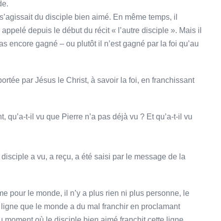
de.
il s’agissait du disciple bien aimé. En même temps, il
 appelé depuis le début du récit « l’autre disciple ». Mais il
t pas encore gagné – ou plutôt il n’est gagné par la foi qu’au
mportée par Jésus le Christ, à savoir la foi, en franchissant
t, qu’a-t-il vu que Pierre n’a pas déjà vu ? Et qu’a-t-il vu
 disciple a vu, a reçu, a été saisi par le message de la
e pour le monde, il n’y a plus rien ni plus personne, le
t la ligne que le monde a du mal franchir en proclamant
Au moment où le disciple bien aimé franchit cette ligne