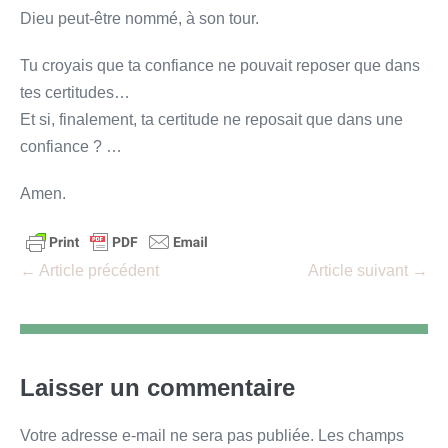
Dieu peut-être nommé, à son tour.
Tu croyais que ta confiance ne pouvait reposer que dans
tes certitudes…
Et si, finalement, ta certitude ne reposait que dans une
confiance ? …
Amen.
Navigation
← Article précédent
Article suivant →
d’article
Laisser un commentaire
Votre adresse e-mail ne sera pas publiée.
Les champs