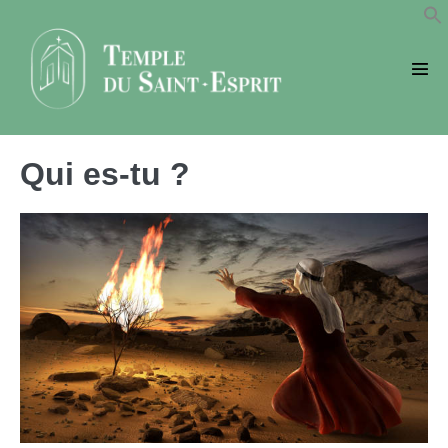
Sauter
au
contenu
basc
le
men
Qui es-tu ?