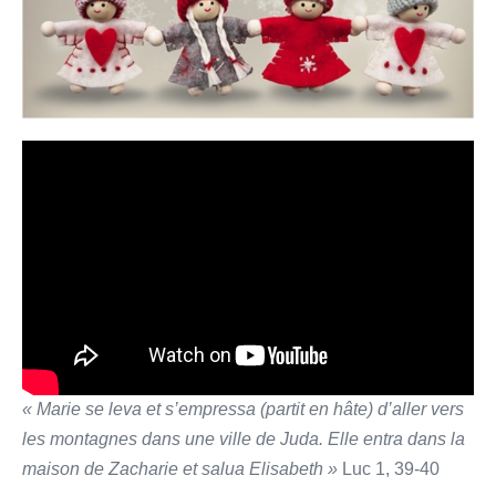
« Marie se leva et s’empressa (partit en hâte) d’aller vers
les montagnes dans une ville de Juda. Elle entra dans la
maison de Zacharie et salua Elisabeth »
Luc 1, 39-40