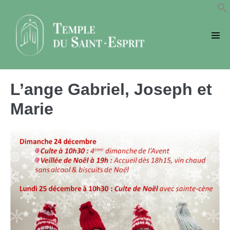
Sauter
au
contenu
basc
le
men
L’ange Gabriel, Joseph et
Marie