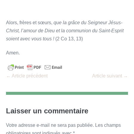
Alors, frères et sœurs,
que la grâce du Seigneur Jésus-
Christ, l’amour de Dieu et la communion du Saint-Esprit
soient avec vous tous !
(2 Co 13, 13)
Amen.
Navigation
← Article précédent
Article suivant →
d’article
Laisser un commentaire
Votre adresse e-mail ne sera pas publiée.
Les champs
obligatoires sont indiqués avec
*