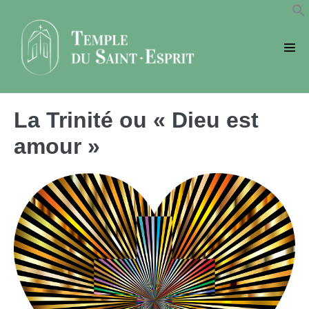
Sauter
au
contenu
basc
le
men
La Trinité ou « Dieu est
amour »