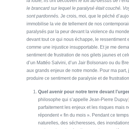
la foule, ils ont découvert le toit au-dessus de l’end
le brancard sur lequel le paralysé était couché. Voy
sont pardonnés.
Je crois, moi, que le péché d’auj
immobilise la vie de tellement de nos contempora
paralysés par la peur devant la violence du monde 
devant tout ce qui nous échappe, le ressentiment 
comme une injustice insupportable. Et je me deman
sentiment de frustration de nos gilets jaunes et c
d’un Mattéo Salvini, d’un Jair Bolsonaro ou du Brexi
aux grands enjeux de notre monde. Pour ma part, j
produire ce sentiment de paralysie et de frustration
Quel avenir pour notre terre devant l’urg
philosophe qui s’appelle Jean-Pierre Dupuy
parfaitement les enjeux et les risques mais n
répondent « fin du mois ». Pendant ce temps
naturelles, des sécheresses, des inondation