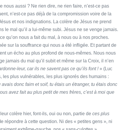
nous aussi ? Ne rien dire, ne rien faire, n’est-ce pas
uent, n’est-ce pas déjà de la compromission voire de la
 Jésus et nos indignations. La colère de Jésus ne prend
s le mal qu’il a lui-même subi. Jésus ne se venge jamais.
ce qu’on nous a fait du mal, à nous ou à nos proches.
hée sur la souffrance qui nous a été infligée. Et partant de
ouvent un écho au plus profond de nous-mêmes. Nous nous
ge jamais du mal qu’il subit et même sur la Croix, il n’en
rdonne-leur, car ils ne savent pas ce qu’ils font
!
» (Luc
es, les plus vulnérables, les plus ignorés des humains :
vais donc faim et soif, tu étais un étranger, tu étais donc
s avez fait au plus petit de mes frères, c’est à moi que
leur colère hier, font-ils, oui ou non, partie de
ces plus
de répondre à cette question. Ni des « petites gens », ni
i vraiment extrême-gauche, nos « sans-culottes »