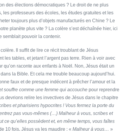
tion des élections démocratiques ? Le droit de ne plus
, les professeurs des écoles, les études gratuites et les
cheter toujours plus d’objets manufacturés en Chine ? Le
tre planète plus vite ? La colère s’est déchaînée hier, ici
 semblait pouvoir la contenir.
ère. Il suffit de lire ce récit troublant de Jésus
les tables, et jetant l’argent pas terre. Rien à voir avec
eur qu’on raconte aux enfants à Noël. Non, Jésus était un
is dans la Bible. Et cela me trouble beaucoup aujourd’hui.
nne faux et de presque indécent à prêcher l’amour et la
 et souffre comme une femme qui accouche
pour reprendre
s devrions relire les invectives de Jésus dans le chapitre
ribes et pharisiens hypocrites ! Vous fermez la porte du
ntrez pas vous-mêmes (…) Malheur à vous, scribes et
ut ce qu’elles possèdent et, en même temps, vous faîtes
e 10 fois, Jésus va les maudire : «
Malheur à vous…
»