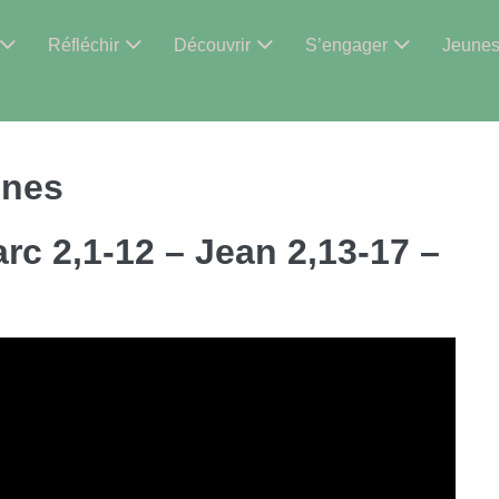
Réfléchir
Découvrir
S’engager
Jeune
unes
rc 2,1-12 – Jean 2,13-17 –