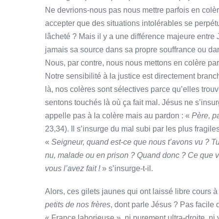
Ne devrions-nous pas nous mettre parfois en colère 
accepter que des situations intolérables se perpét
lâcheté ? Mais il y a une différence majeure entre
jamais sa source dans sa propre souffrance ou dan
Nous, par contre, nous nous mettons en colère par
Notre sensibilité à la justice est directement branc
là, nos colères sont sélectives parce qu’elles tr
sentons touchés là où ça fait mal. Jésus ne s’insur
appelle pas à la colère mais au pardon : «
Père, pa
23,34). Il s’insurge du mal subi par les plus fragil
«
Seigneur, quand est-ce que nous t’avons vu ? Tu a
nu, malade ou en prison ? Quand donc ? Ce que vou
vous l’avez fait !
» s’insurge-t-il.
Alors, ces gilets jaunes qui ont laissé libre cours à 
petits de nos frères
, dont parle Jésus ? Pas facile 
« France laborieuse », ni purement ultra-droite, n