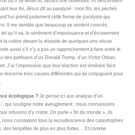
roit où il se tenait et, faisant une ouverture, ils descendent
ant leur foi, Jésus dit au paralysé : mon fils, tes péchés
ourd’hui prend justement cette forme de paralysie qui
ins. Il me semble que beaucoup se sentent coincés,
tel qu’il va, le sentiment d’impuissance et d’écrasement
et la colère devant la réussite de quelques-uns vécue
de aussi s’il n’y a pas un rapprochement à faire entre le
elui des partisans d’un Donald Trump, d’un Victor Orban,
t. J’ai l’impression que leur réaction est similaire face
e discerne trois causes différentes qui se conjuguent pour
.
ence écologique ?
Je pense ici aux analyse d’un
[1]
qui souligne notre aveuglement : nous connaissons
ous refusons d’y croire. On parle « fin du monde », ils
, nous constatons tous la recrudescence des catastrophes
s, des tempêtes de plus en plus fortes… Et comme