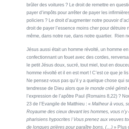
brûler des voitures ? Le droit de remettre en ques
payer d’impôts pour arrêter de payer les infirmières
policiers ? Le droit d’augmenter notre pouvoir d’a
droit de payer l’essence moins cher pour détruire no
même, dans notre rue, dans notre quartier. Rien ne
Jésus aussi était un homme révolté, un homme en col
confectionnant un fouet avec des cordes, renversant 
le petit Jésus doux, sucré, tout miel, tout en douc
homme révolté et il en est mort ! C’est ce que je l
Ne pensez-vous pas qu’il y a quelque chose qui so
tendresse de Dieu alors que
le monde créé gémit
l’expression de l’apôtre Paul (Romains 8,22) ? Nou
23 de l’Evangile de Matthieu : «
Malheur à vous, sc
Royaume des cieux devant les hommes, vous n’y e
pharisiens hypocrites ! Vous prenez aux veuves to
de longues prières pour paraître bons. (…)
» Plus d