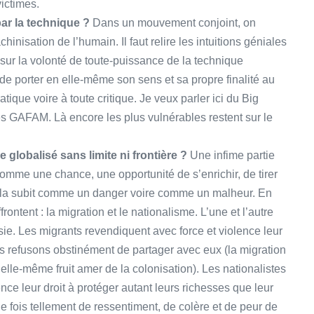
victimes.
ar la technique ?
Dans un mouvement conjoint, on
nisation de l’humain. Il faut relire les intuitions géniales
 sur la volonté de toute-puissance de la technique
e porter en elle-même son sens et sa propre finalité au
ique voire à toute critique. Je veux parler ici du Big
 GAFAM. Là encore les plus vulnérables restent sur le
globalisé sans limite ni frontière ?
Une infime partie
comme une chance, une opportunité de s’enrichir, de tirer
é la subit comme un danger voire comme un malheur. En
rontent : la migration et le nationalisme. L’une et l’autre
usie. Les migrants revendiquent avec force et violence leur
us refusons obstinément de partager avec eux (la migration
 elle-même fruit amer de la colonisation). Les nationalistes
nce leur droit à protéger autant leurs richesses que leur
ue fois tellement de ressentiment, de colère et de peur de