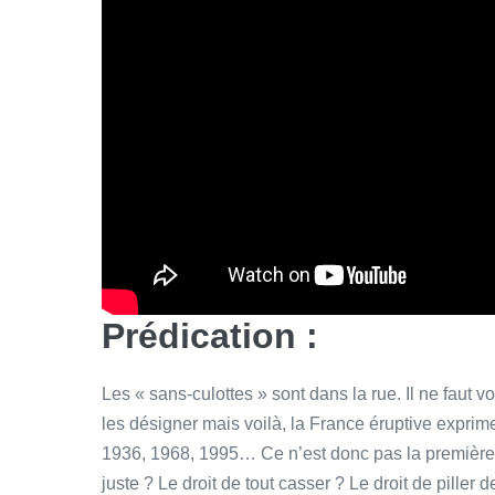
Prédication :
Les « sans-culottes » sont dans la rue. Il ne faut
les désigner mais voilà, la France éruptive exprim
1936, 1968, 1995… Ce n’est donc pas la première f
juste ? Le droit de tout casser ? Le droit de piller