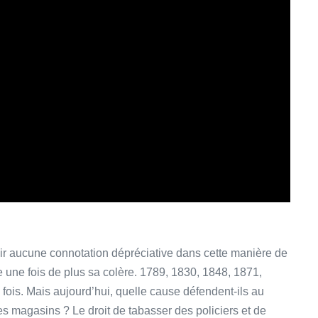
 voir aucune connotation dépréciative dans cette manière de
e une fois de plus sa colère. 1789, 1830, 1848, 1871,
ois. Mais aujourd’hui, quelle cause défendent-ils au
 des magasins ? Le droit de tabasser des policiers et de