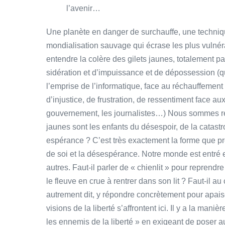
l’avenir…
Une planète en danger de surchauffe, une technique
mondialisation sauvage qui écrase les plus vulnérabl
entendre la colère des gilets jaunes, totalement p
sidération et d’impuissance et de dépossession (qu
l’emprise de l’informatique, face au réchauffement d
d’injustice, de frustration, de ressentiment face au
gouvernement, les journalistes…) Nous sommes ren
jaunes sont les enfants du désespoir, de la catastr
espérance ? C’est très exactement la forme que p
de soi et la désespérance. Notre monde est entré e
autres. Faut-il parler de « chienlit » pour reprendre
le fleuve en crue à rentrer dans son lit ? Faut-il a
autrement dit, y répondre concrètement pour apaise
visions de la liberté s’affrontent ici. Il y a la maniè
les ennemis de la liberté » en exigeant de poser a