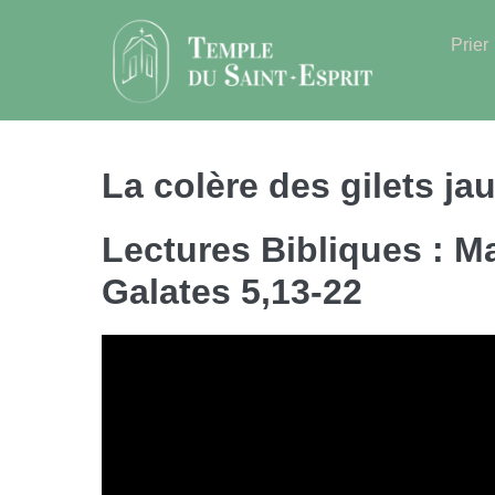
Sauter
au
Prier
contenu
La colère des gilets ja
Lectures Bibliques : Ma
Galates 5,13-22