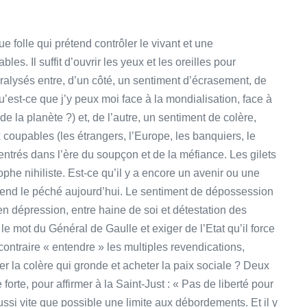
 folle qui prétend contrôler le vivant et une
es. Il suffit d’ouvrir les yeux et les oreilles pour
aralysés entre, d’un côté, un sentiment d’écrasement, de
’est-ce que j’y peux moi face à la mondialisation, face à
e la planète ?) et, de l’autre, un sentiment de colère,
x coupables (les étrangers, l’Europe, les banquiers, le
trés dans l’ère du soupçon et de la méfiance. Les gilets
ophe nihiliste. Est-ce qu’il y a encore un avenir ou une
rend le péché aujourd’hui. Le sentiment de dépossession
n dépression, entre haine de soi et détestation des
 le mot du Général de Gaulle et exiger de l’Etat qu’il force
u contraire « entendre » les multiples revendications,
r la colère qui gronde et acheter la paix sociale ? Deux
re forte, pour affirmer à la Saint-Just : « Pas de liberté pour
ussi vite que possible une limite aux débordements. Et il y