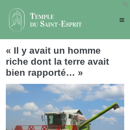
Sauter
au
contenu
basc
le
men
« Il y avait un homme
riche dont la terre avait
bien rapporté… »